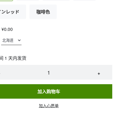
インレッド
咖啡色
¥0.00
间 1 天内发货
−
+
加入购物车
加入心愿单