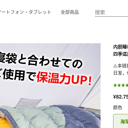
マートフォン・タブレット
全部商品
内胆睡
四季适用
⚠️本
日发，
¥82.7
颜色
海