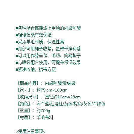
■各种场合都能派上用场的内袋睡袋
■轻便但能有效保温
■采用羊毛材质，保温性高
■颈部可用绳子收紧，显得干净利落
■可以用作膝盖毯、毛毯、简易垫子
■与睡袋配合使用，可提升保温效果
■紧凑收纳，携带方便
【商品内容】：内袋睡袋/收纳袋
【尺寸】：约75 cm×180cm
【收纳尺寸】：直径约16cm×28cm
【颜色】：海军蓝/红酒红/黄色/棕色/灰色/军绿色
【重量】：约700g
【材质】：羊毛布料
○使用注意事项○