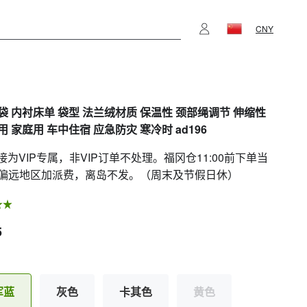
CNY
袋 内衬床单 袋型 法兰绒材质 保温性 颈部绳调节 伸缩性
 家庭用 车中住宿 应急防灾 寒冷时 ad196
链接为VIP专属，非VIP订单不处理。福冈仓11:00前下单当
偏远地区加派费，离岛不发。（周末及节假日休）
5
军蓝
灰色
卡其色
黄色