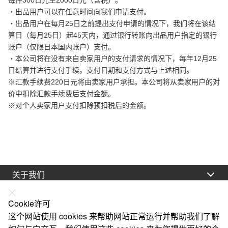
每件300日元至2000日元（含税）。
・出品用户可以在任意时间向我们申请支付。
・出品用户在每月
25日之前提出支付申请的情况下，我们将在该结
算日（每月25日）起45天内，通过银行转账向出品用户指定的银行
账户（仅限日本国内账户）支付。
・本公司将在没有来自卖家用户的支付请求的情况下，每年
12月25
日结算并进行支付手续。支付日期和支付方式与上述相同。
※汇款手续费220日元将由卖家用户承担。本公司将从卖家用户的对
价中扣除汇款手续费后支付金额。
※对个人卖家用户支付扣除预扣税后的金额。
关于我们
法律声明
Cookie许可
帮助
这个网站使用 cookies 来帮助网站正常运行并帮助我们了解