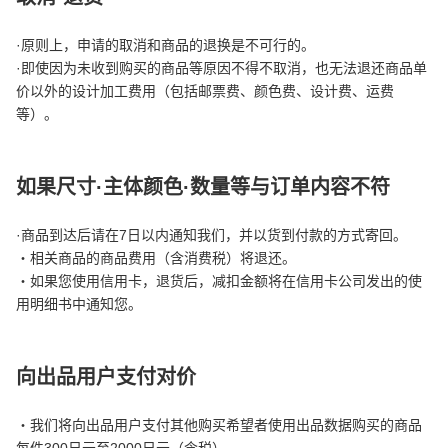
·原则上，申请的取消和商品的退换是不可行的。
·即使因为未收到购买的商品等原因不得不取消，也无法退还商品单
价以外的设计加工费用（包括邮票费、颜色费、设计费、运费
等）。
如果尺寸·主体颜色·数量等与订单内容不符
·商品到达后
请在7日以内通知我们，并以货到付款的方式寄回。
・相关商品的商品费用
（含消费税）将退还。
・如果您使用信用卡，退货后，减扣金额将在信用卡公司发出的使
用明细书中通知您。
向出品用户支付对价
・我们将向出品用户支付其他购买希望者使用出品数据购买的商品