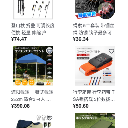
性 小雨走行可能 長距
離走行 高出力モータ
ー 通学 通勤 急坂・
砂利道・山道対応 K4
登山杖 折叠 可调长度
绳索 5个套装 带钢丝
-PRO
便携 轻量 伸缩 户外
绳 防锈 钩子最多可连
¥74.47
¥36.34
徒步 远足 登山用 WB
接5条鱼 渔具 钓鱼装
-03
备 露营 水上运动 ad1
39
遮阳帐篷 一键式帐篷
行李箱带 行李箱带 T
2×2m 适合3~4人 附
SA锁搭载 3位数拨号
¥390.08
¥50.60
带收纳袋 高度3档调
式 行李散落防止 盗窃
节 简易搭建 钢制框架
防止 可调节长度 带姓
牛津布 遮阳 雨挡 防
名标签 海外旅行 国内
虫 紫外线防护 中暑对
旅行 出差 sh015