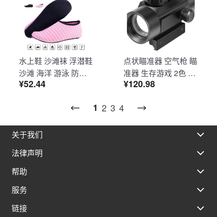
水上鞋 沙滩袜 浮潜鞋
点状瞄准器 空气枪 瞄
沙滩 海洋 游泳 防滑
准器 生存游戏 2色 红
¥52.44
¥120.98
速干 透气性好 水陆两
色/绿色五级调节 20m
用 男女通用 OB-02
m导轨兼容 安装 带镜
1
2
3
4
头保护器 附带中文说
明书 AC20240220
关于我们
法律声明
帮助
服务
链接