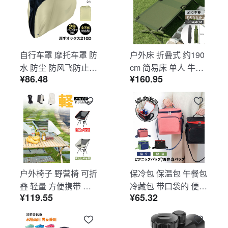
策 od629
自行车罩 摩托车罩 防
户外床 折叠式 约190
水 防尘 防风飞防止扣
cm 简易床 单人 牛津
¥86.48
¥160.95
带收纳袋 UV防护 不
布 组装简单 耐重性高
易破裂 耐磨性 厚款牛
便于携带 露营 应急床
津布210D 全天候适
VB-02
用 适配29英寸 雨雪适
用 sg252
户外椅子 野营椅 可折
保冷包 保温包 午餐包
叠 轻量 方便携带 户
冷藏包 带口袋的 便当
¥119.55
¥65.32
外 野营 钓鱼 登山 沙
大容量 防水 手提 拎
滩 LB-02
包 肩背 户外 野外 野
餐 露营 NB-02