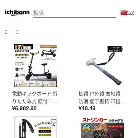
CNY
電動キックボード 折
桩锤 户外锤 营地锤
りたたみ式 原付二種
防滑 便于握持 带拔桩
¥6,982.80
¥40.48
仕様 公道走行OK 安
器 防锈处理 不易疲劳
心安全 クッション付
适用于帐篷 遮阳篷 搭
きサドル 前後ライト
建时 登山 露营 户外 a
搭載 防水設計 高視認
d194