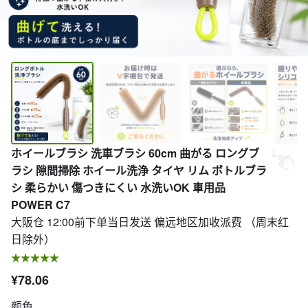
ホイールブラシ 洗車ブラシ 60cm 曲がる ロングブ
ラシ 隙間掃除 ホイール洗浄 タイヤ リム ボトルブラ
シ 柔らかい 傷つきにくい 水洗いOK 車用品
POWER C7
大阪仓 12:00前下单当日发送 偏远地区加收派费 （周末红
日除外）
¥78.06
颜色