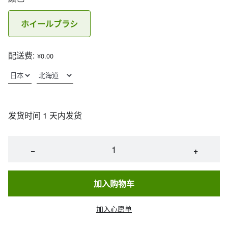
ホイールブラシ
配送费:
¥0.00
发货时间 1 天内发货
−
+
加入购物车
加入心愿单