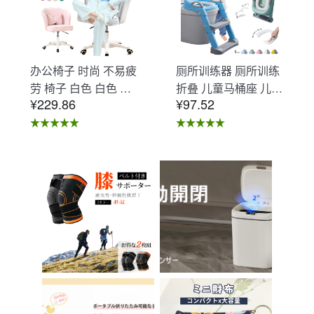
办公椅子 时尚 不易疲
厕所训练器 厕所训练
劳 椅子 白色 白色 办
折叠 儿童马桶座 儿童
¥229.86
¥97.52
公椅子 不易疲劳 学习
马桶辅助 收纳式马桶
椅 北欧 儿童 椅子 学
座 小孩马桶座 儿童厕
习椅 办公椅 电脑椅
所辅助 脚踏板 男孩
天鹅绒装饰 室内 椅子
女孩 儿童 孩子 儿童
椅子 在家办公 Asher
马桶训练 免邮 踏步器
Brilliant C-56
厕所