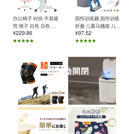
办公椅子 时尚 不易疲
厕所训练器 厕所训练
劳 椅子 白色 白色 办
折叠 儿童马桶座 儿童
¥229.86
¥97.52
公椅子 不易疲劳 学习
马桶辅助 收纳式马桶
椅 北欧 儿童 椅子 学
座 小孩马桶座 儿童厕
习椅 办公椅 电脑椅
所辅助 脚踏板 男孩
天鹅绒装饰 室内 椅子
女孩 儿童 孩子 儿童
椅子 在家办公 Asher
马桶训练 免邮 踏步器
Brilliant C-56
厕所