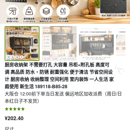
厨房收纳架 不需要打孔 大容量 吊柜+附孔板 高度可
调 高品质 防水・防锈 耐重强化 便于清洁 节省空间设
计 厨房收纳 收纳整理 空间利用 室内装饰 一人生活 家
庭使用 新生活 189118-B85-28
大阪仓 12:00前下单当日发送 偏远地区加收派费（周日/日
本红日子不发货）
¥202.40
尺寸