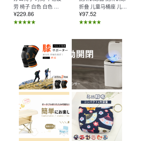
劳 椅子 白色 白色 办
折叠 儿童马桶座 儿童
¥229.86
¥97.52
公椅子 不易疲劳 学习
马桶辅助 收纳式马桶
椅 北欧 儿童 椅子 学
座 小孩马桶座 儿童厕
习椅 办公椅 电脑椅
所辅助 脚踏板 男孩
天鹅绒装饰 室内 椅子
女孩 儿童 孩子 儿童
椅子 在家办公 Asher
马桶训练 免邮 踏步器
Brilliant C-56
厕所