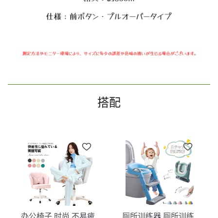
搭配
办公椅子 时尚 不易疲
厕所训练器 厕所训练