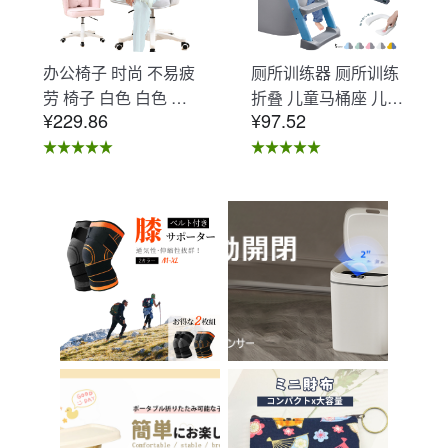
办公椅子 时尚 不易疲
厕所训练器 厕所训练
劳 椅子 白色 白色 办
折叠 儿童马桶座 儿童
¥229.86
¥97.52
公椅子 不易疲劳 学习
马桶辅助 收纳式马桶
椅 北欧 儿童 椅子 学
座 小孩马桶座 儿童厕
习椅 办公椅 电脑椅
所辅助 脚踏板 男孩
天鹅绒装饰 室内 椅子
女孩 儿童 孩子 儿童
椅子 在家办公 Asher
马桶训练 免邮 踏步器
Brilliant C-56
厕所