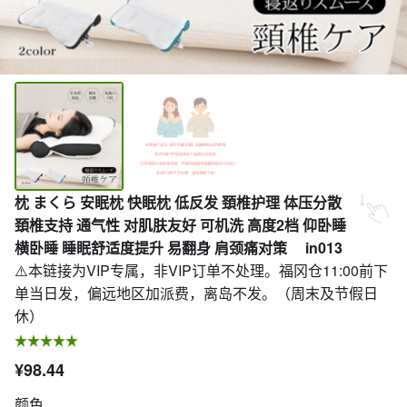
枕 まくら 安眠枕 快眠枕 低反发 頚椎护理 体压分散
頚椎支持 通气性 对肌肤友好 可机洗 高度2档 仰卧睡
横卧睡 睡眠舒适度提升 易翻身 肩颈痛对策 in013
⚠️本链接为VIP专属，非VIP订单不处理。福冈仓11:00前下
单当日发，偏远地区加派费，离岛不发。（周末及节假日
休）
¥98.44
颜色