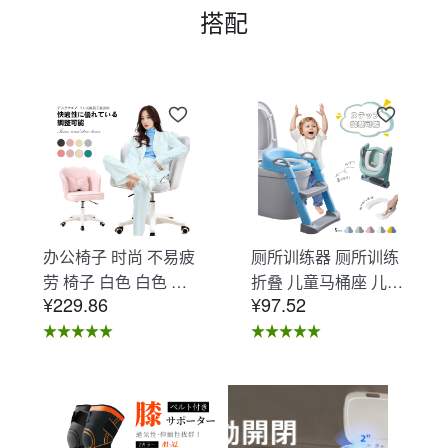
搭配
办公椅子 时尚 不易疲
厕所训练器 厕所训练
劳 椅子 白色 白色 办
折叠 儿童马桶座 儿童
¥229.86
¥97.52
公椅子 不易疲劳 学习
马桶辅助 收纳式马桶
椅 北欧 儿童 椅子 学
座 小孩马桶座 儿童厕
习椅 办公椅 电脑椅
所辅助 脚踏板 男孩
天鹅绒装饰 室内 椅子
女孩 儿童 孩子 儿童
椅子 在家办公 Asher
马桶训练 免邮 踏步器
Brilliant C-56
厕所