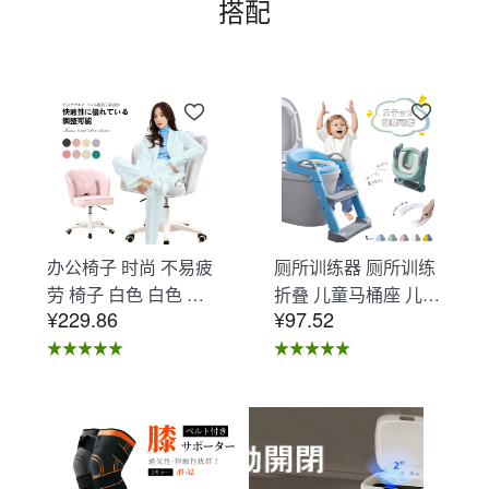
搭配
办公椅子 时尚 不易疲
厕所训练器 厕所训练
劳 椅子 白色 白色 办
折叠 儿童马桶座 儿童
¥229.86
¥97.52
公椅子 不易疲劳 学习
马桶辅助 收纳式马桶
椅 北欧 儿童 椅子 学
座 小孩马桶座 儿童厕
习椅 办公椅 电脑椅
所辅助 脚踏板 男孩
天鹅绒装饰 室内 椅子
女孩 儿童 孩子 儿童
椅子 在家办公 Asher
马桶训练 免邮 踏步器
Brilliant C-56
厕所