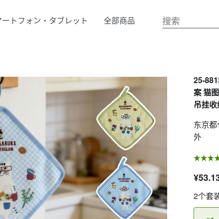
マートフォン・タブレット
全部商品
25-8
案 猫
吊挂收纳
东京都
外
¥53.1
2个套