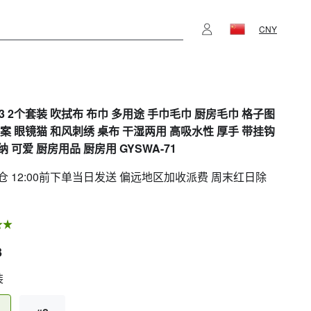
CNY
813 2个套装 吹拭布 布巾 多用途 手巾毛巾 厨房毛巾 格子图
图案 眼镜猫 和风刺绣 桌布 干湿两用 高吸水性 厚手 带挂钩
 可爱 厨房用品 厨房用 GYSWA-71
仓 12:00前下单当日发送 偏远地区加收派费 周末红日除
3
装