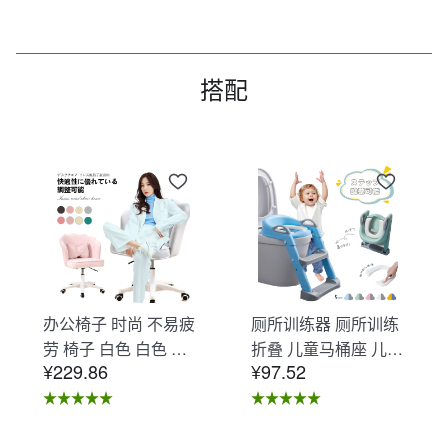
搭配
办公椅子 时尚 不易疲
厕所训练器 厕所训练
劳 椅子 白色 白色 办
折叠 儿童马桶座 儿童
¥229.86
¥97.52
公椅子 不易疲劳 学习
马桶辅助 收纳式马桶
椅 北欧 儿童 椅子 学
座 小孩马桶座 儿童厕
习椅 办公椅 电脑椅
所辅助 脚踏板 男孩