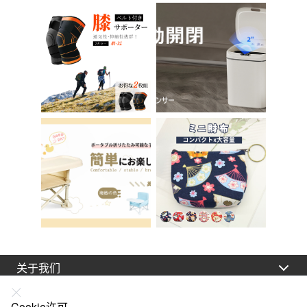
天鹅绒装饰 室内 椅子
女孩 儿童 孩子 儿童
椅子 在家办公 Asher
马桶训练 免邮 踏步器
Brilliant C-56
厕所
关于我们
法律声明
Cookie许可