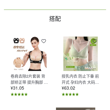
搭配
卷肩去除2片套装 背
授乳内衣 防止下垂 前
部矫正带 提升胸部 姿
开式 孕妇内衣 大码
¥31.05
¥63.02
势矫正带 女性用 姿势
哺乳内衣 暖调文胸 无
矫正内衣 背部矫正 背
钢圈 交叉开口 勾扣文
部支撑内衣 矫正连体
胸 D-20
衣 缓解肩膀疼痛产品