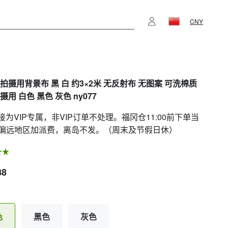
CNY
拍摄用背景布 黑 白 约3×2米 无反射布 无图案 可洗棉质
摄用 白色 黑色 灰色 ny077
链接为VIP专属，非VIP订单不处理。福冈仓11:00前下单当
偏远地区加派费，离岛不发。（周末及节假日休）
88
色
黑色
灰色