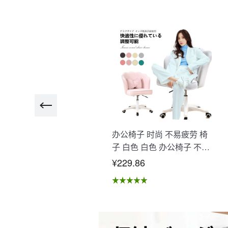
瑜伽垫大号 大型训练垫 高
办公椅子 时尚 不易疲劳 椅
品质高耐用高密度 瑜伽 哲学
子 白色 白色 办公椅子 不易
伸 垫 初学者 肌肉训练减
疲劳 学习椅 北欧 儿童 椅子
115.00
¥229.86
 运动 高级者 腹肌 腿瘦不
学习椅 办公椅 电脑椅 天鹅
特厚 不滑" E-01
绒装饰 室内 椅子 椅子 在家
办公 Asher Brilliant C-56