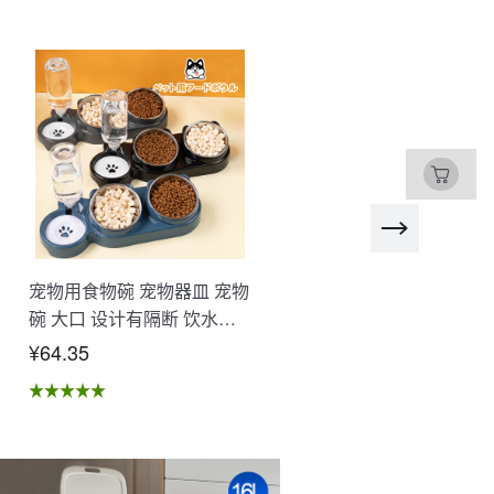
宠物用食物碗 宠物器皿 宠物
SD卡 微型SD卡 高速 大
碗 大口 设计有隔断 饮水器
480GB 512GB 1T 耐冲击
食物容器 自动供水 抗菌 易
温度 照片 视频保存 行车记
¥64.35
¥53.91
于清洗 可分解 湿干分离 不
录仪录制 游戏数据 多设备
易溢出 卫生的 猫 狗 宠物用
持 NCK
品 XZGH-06