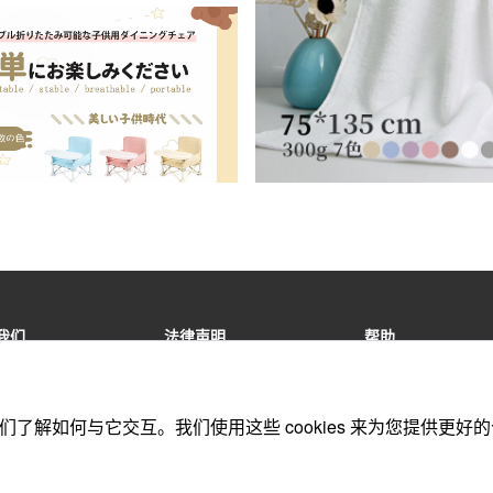
我们
法律声明
帮助
商取引法に基づく表記
法的声明
联系我们
特定商交易法的规定
版权声明
在线订单
助我们了解如何与它交互。我们使用这些 cookies 来为您提
隐私政策
注册协议