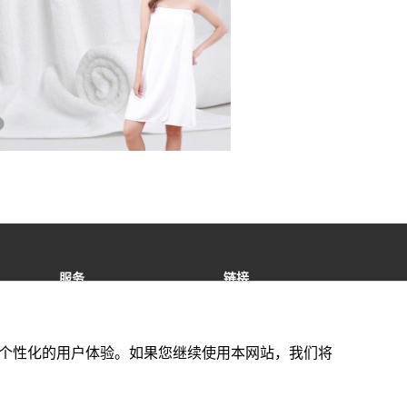
服务
链接
售后服务
特定商取引法基づく表記
Ai Ecommerce Bee-Hole
Solution
供更好的个性化的用户体验。如果您继续使用本网站，我们将