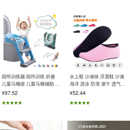
厕所训练器 厕所训练 折叠
水上鞋 沙滩袜 浮潜鞋 沙滩
儿童马桶座 儿童马桶辅助 收
海洋 游泳 防滑 速干 透气性
纳式马桶座 小孩马桶座 儿童
好 水陆两用 男女通用 OB-02
¥97.52
¥52.44
厕所辅助 脚踏板 男孩 女孩
儿童 孩子 儿童马桶训练 免
邮 踏步器 厕所