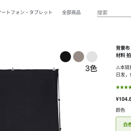
マートフォン・タブレット
全部商品
背景布 
材料 拍
⚠️本
日发，
¥104.
颜色
白