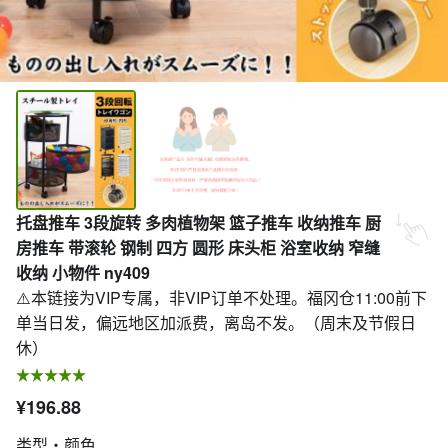
托盘推车 3段旋转 多肉植物架 篮子推车 收纳推车 厨
房推车 带滚轮 钢制 四方 圆形 床头柜 浴室收纳 窄缝
收纳 小物件 ny409
⚠️本链接为VIP专属，非VIP订单不处理。福冈仓11:00前下
单当日发，偏远地区加派费，离岛不发。（周末及节假日
休）
¥196.88
类型・颜色