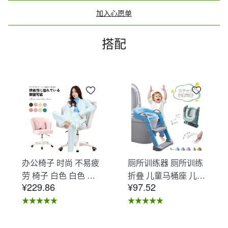
加入心愿单
搭配
办公椅子 时尚 不易疲
厕所训练器 厕所训练
劳 椅子 白色 白色 办
折叠 儿童马桶座 儿童
¥229.86
¥97.52
公椅子 不易疲劳 学习
马桶辅助 收纳式马桶
椅 北欧 儿童 椅子 学
座 小孩马桶座 儿童厕
习椅 办公椅 电脑椅
所辅助 脚踏板 男孩
天鹅绒装饰 室内 椅子
女孩 儿童 孩子 儿童