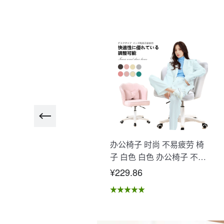
瑜伽垫大号 大型训练垫 高
办公椅子 时尚 不易疲劳 椅
品质高耐用高密度 瑜伽 哲学
子 白色 白色 办公椅子 不易
伸 垫 初学者 肌肉训练减
疲劳 学习椅 北欧 儿童 椅子
115.00
¥229.86
 运动 高级者 腹肌 腿瘦不
学习椅 办公椅 电脑椅 天鹅
特厚 不滑" E-01
绒装饰 室内 椅子 椅子 在家
办公 Asher Brilliant C-56