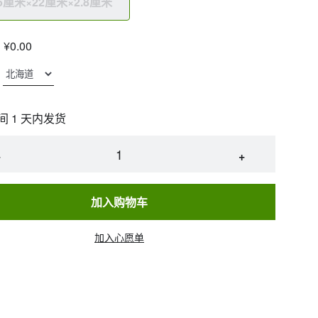
.5厘米×22厘米×2.8厘米
¥0.00
间 1 天内发货
−
+
加入购物车
加入心愿单