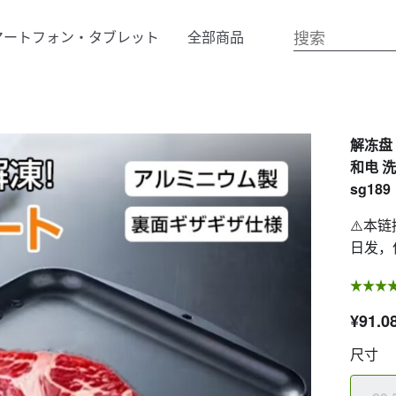
マートフォン・タブレット
全部商品
解冻盘
和电 
sg189
⚠️本
日发，
¥91.0
尺寸