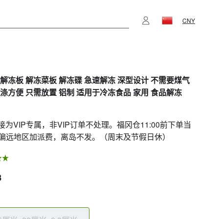
CNY
 解冻板 解冻菜板 解冻碟 急速解冻 深型设计 不需要煤气
洗涤方便 只需放置 铝制 适用于冷冻食品 家用 食品解冻
链接为VIP专属，非VIP订单不处理。福冈仓11:00前下单当
偏远地区加派费，离岛不发。（周末及节假日休）
8