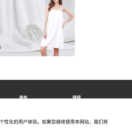
服务
链接
售后服务
特定商取引法基づく表記
Ai Ecommerce Bee-Hole
Solution
供更好的个性化的用户体验。如果您继续使用本网站，我们将