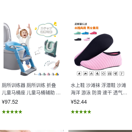
厕所训练器 厕所训练 折叠
水上鞋 沙滩袜 浮潜鞋 沙滩
儿童马桶座 儿童马桶辅助 收
海洋 游泳 防滑 速干 透气性
纳式马桶座 小孩马桶座 儿童
好 水陆两用 男女通用 OB-02
¥97.52
¥52.44
厕所辅助 脚踏板 男孩 女孩
儿童 孩子 儿童马桶训练 免
邮 踏步器 厕所