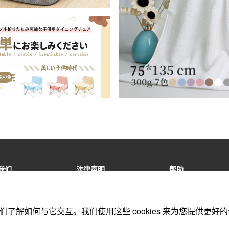
我们
法律声明
帮助
商取引法に基づく表記
法的声明
联系我们
特定商交易法的规定
版权声明
在线订单
助我们了解如何与它交互。我们使用这些 cookies 来为您提
隐私政策
注册协议