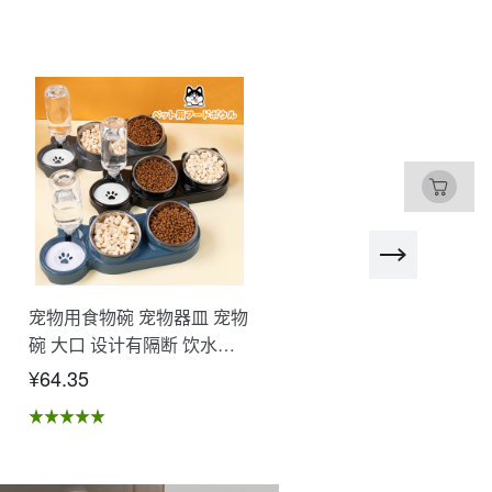
宠物用食物碗 宠物器皿 宠物
SD卡 微型SD卡 高速 大
碗 大口 设计有隔断 饮水器
480GB 512GB 1T 耐冲击
食物容器 自动供水 抗菌 易
温度 照片 视频保存 行车记
¥64.35
¥53.91
于清洗 可分解 湿干分离 不
录仪录制 游戏数据 多设备
易溢出 卫生的 猫 狗 宠物用
持 NCK
品 XZGH-06