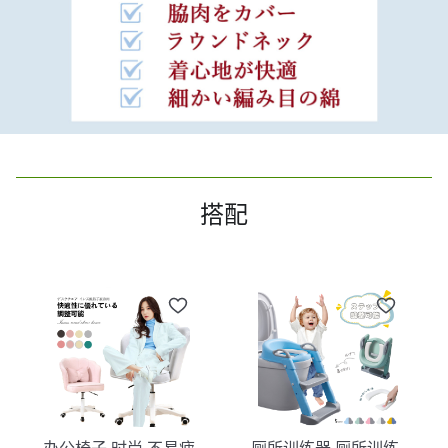
搭配
办公椅子 时尚 不易疲
厕所训练器 厕所训练