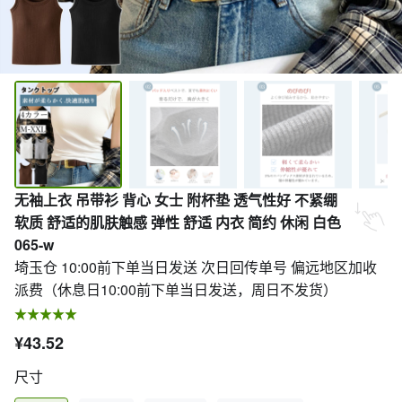
无袖上衣 吊带衫 背心 女士 附杯垫 透气性好 不紧绷
软质 舒适的肌肤触感 弹性 舒适 内衣 简约 休闲 白色
065-w
埼玉仓 10:00前下单当日发送 次日回传单号 偏远地区加收
派费（休息日10:00前下单当日发送，周日不发货）
¥43.52
尺寸