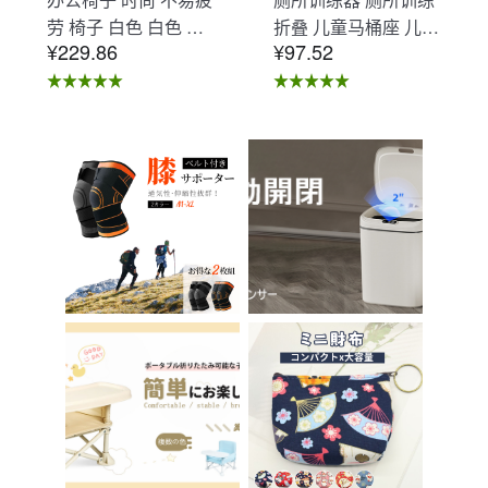
劳 椅子 白色 白色 办
折叠 儿童马桶座 儿童
¥229.86
¥97.52
公椅子 不易疲劳 学习
马桶辅助 收纳式马桶
椅 北欧 儿童 椅子 学
座 小孩马桶座 儿童厕
习椅 办公椅 电脑椅
所辅助 脚踏板 男孩
天鹅绒装饰 室内 椅子
女孩 儿童 孩子 儿童
椅子 在家办公 Asher
马桶训练 免邮 踏步器
Brilliant C-56
厕所