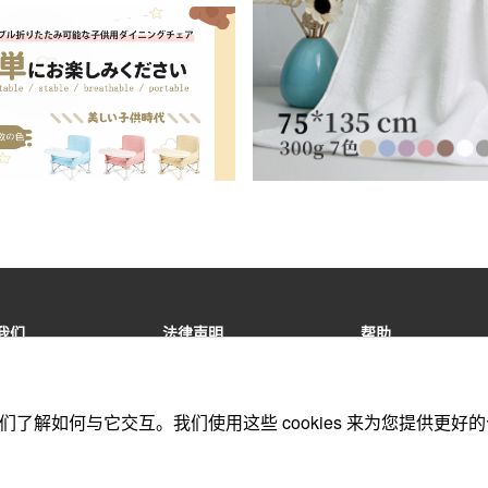
我们
法律声明
帮助
商取引法に基づく表記
法的声明
联系我们
特定商交易法的规定
版权声明
在线订单
助我们了解如何与它交互。我们使用这些 cookies 来为您提
隐私政策
注册协议