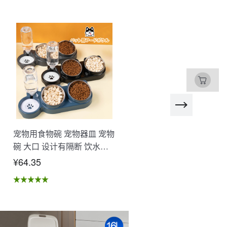
宠物用食物碗 宠物器皿 宠物
SD卡 微型SD卡 高速 大
碗 大口 设计有隔断 饮水器
480GB 512GB 1T 耐冲击
食物容器 自动供水 抗菌 易
温度 照片 视频保存 行车记
¥64.35
¥53.91
于清洗 可分解 湿干分离 不
录仪录制 游戏数据 多设备
易溢出 卫生的 猫 狗 宠物用
持 NCK
品 XZGH-06