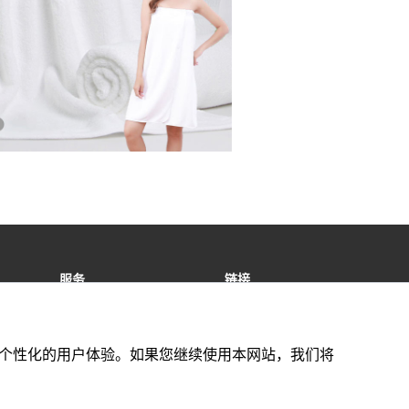
服务
链接
售后服务
特定商取引法基づく表記
Ai Ecommerce Bee-Hole
Solution
供更好的个性化的用户体验。如果您继续使用本网站，我们将