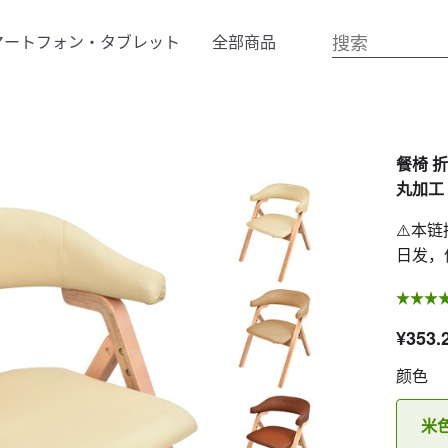
マートフォン・タブレット
全部商品
餐椅 折
丸加工 
⚠️本
日发，
¥353.
颜色
米