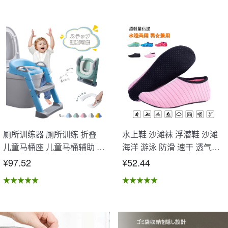
厕所训练器 厕所训练 折叠
水上鞋 沙滩袜 浮潜鞋 沙滩
儿童马桶座 儿童马桶辅助 收
海洋 游泳 防滑 速干 透气性
纳式马桶座 小孩马桶座 儿童
好 水陆两用 男女通用 OB-02
¥97.52
¥52.44
厕所辅助 脚踏板 男孩 女孩
儿童 孩子 儿童马桶训练 免
邮 踏步器 厕所