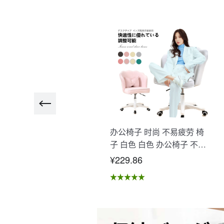
瑜伽垫大号 大型训练垫 高
办公椅子 时尚 不易疲劳 椅
品质高耐用高密度 瑜伽 哲学
子 白色 白色 办公椅子 不易
伸 垫 初学者 肌肉训练减
疲劳 学习椅 北欧 儿童 椅子
115.00
¥229.86
 运动 高级者 腹肌 腿瘦不
学习椅 办公椅 电脑椅 天鹅
特厚 不滑" E-01
绒装饰 室内 椅子 椅子 在家
办公 Asher Brilliant C-56