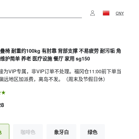
CNY
叠椅 耐重约100kg 有肘靠 背部支撑 不易疲劳 耐污垢 角
维护简单 养老 医疗设施 餐厅 家用 sg150
链接为VIP专属，非VIP订单不处理。福冈仓11:00前下单当
偏远地区加派费，离岛不发。（周末及节假日休）
28
色
咖啡色
象牙白
绿色