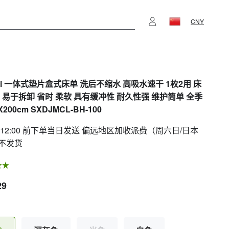
CNY
ri 一体式垫片盒式床单 洗后不缩水 高吸水速干 1枚2用 床
子 易于拆卸 省时 柔软 具有缓冲性 耐久性强 维护简单 全季
X200cm SXDJMCL-BH-100
 12:00 前下单当日发送 偏远地区加收派费（周六日/日本
不发货
29