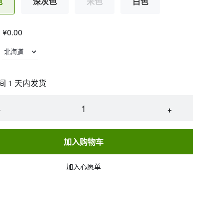
色
深灰色
米色
白色
¥0.00
间 1 天内发货
−
+
加入购物车
加入心愿单