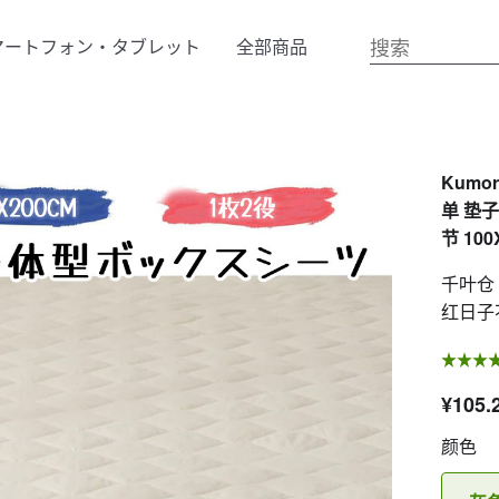
マートフォン・タブレット
全部商品
Kumo
单 垫
节 100
千叶仓
红日子
¥105.
颜色