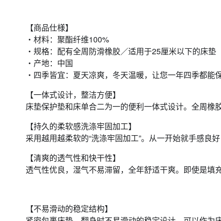
【商品仕様】
・材料：聚酯纤维100%
・规格：配有全周防滑橡胶／适用于25厘米以下的床垫
・产地：中国
・四季皆宜：夏天凉爽，冬天温暖，让您一年四季都能
【一体式设计，整洁方便】
床垫保护垫和床单合二为一的便利一体式设计。全周橡
【持久的柔软感洗涤牢固加工】
采用越用越柔软的“洗涤牢固加工”。从一开始就手感良
【清爽的透气性和快干性】
透气性优良，湿气不易滞留，全年舒适干爽。即使是填
【不易滑动的稳定结构】
紧密包裹床垫，翻身时不易滑动的稳定设计。可以作为