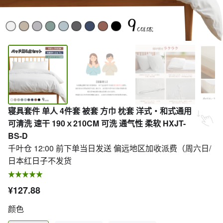
寝具套件 单人 4件套 被套 方巾 枕套 洋式・和式通用
可清洗 速干 190ｘ210CM 可洗 通气性 柔软 HXJT-
BS-D
千叶仓 12:00 前下单当日发送 偏远地区加收派费（周六日/
日本红日子不发货
¥127.88
颜色