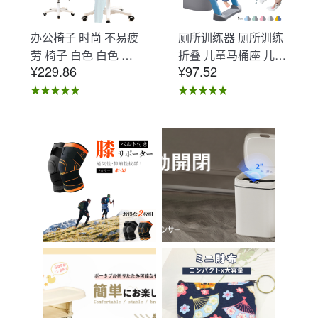
办公椅子 时尚 不易疲
厕所训练器 厕所训练
劳 椅子 白色 白色 办
折叠 儿童马桶座 儿童
¥229.86
¥97.52
公椅子 不易疲劳 学习
马桶辅助 收纳式马桶
椅 北欧 儿童 椅子 学
座 小孩马桶座 儿童厕
习椅 办公椅 电脑椅
所辅助 脚踏板 男孩
天鹅绒装饰 室内 椅子
女孩 儿童 孩子 儿童
椅子 在家办公 Asher
马桶训练 免邮 踏步器
Brilliant C-56
厕所