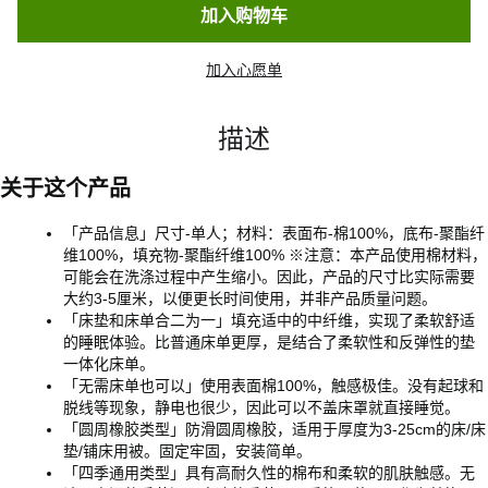
加入购物车
加入心愿单
描述
关于这个产品
「产品信息」尺寸-单人；材料：表面布-棉100%，底布-聚酯纤
维100%，填充物-聚酯纤维100% ※注意：本产品使用棉材料，
可能会在洗涤过程中产生缩小。因此，产品的尺寸比实际需要
大约3-5厘米，以便更长时间使用，并非产品质量问题。
「床垫和床单合二为一」填充适中的中纤维，实现了柔软舒适
的睡眠体验。比普通床单更厚，是结合了柔软性和反弹性的垫
一体化床单。
「无需床单也可以」使用表面棉100%，触感极佳。没有起球和
脱线等现象，静电也很少，因此可以不盖床罩就直接睡觉。
「圆周橡胶类型」防滑圆周橡胶，适用于厚度为3-25cm的床/床
垫/铺床用被。固定牢固，安装简单。
「四季通用类型」具有高耐久性的棉布和柔软的肌肤触感。无