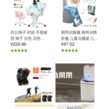
办公椅子 时尚 不易疲
厕所训练器 厕所训练
劳 椅子 白色 白色 办
折叠 儿童马桶座 儿童
¥229.86
¥97.52
公椅子 不易疲劳 学习
马桶辅助 收纳式马桶
椅 北欧 儿童 椅子 学
座 小孩马桶座 儿童厕
习椅 办公椅 电脑椅
所辅助 脚踏板 男孩
天鹅绒装饰 室内 椅子
女孩 儿童 孩子 儿童
椅子 在家办公 Asher
马桶训练 免邮 踏步器
Brilliant C-56
厕所