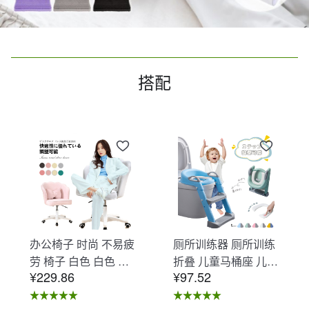
搭配
办公椅子 时尚 不易疲
厕所训练器 厕所训练
劳 椅子 白色 白色 办
折叠 儿童马桶座 儿童
¥229.86
¥97.52
公椅子 不易疲劳 学习
马桶辅助 收纳式马桶
椅 北欧 儿童 椅子 学
座 小孩马桶座 儿童厕