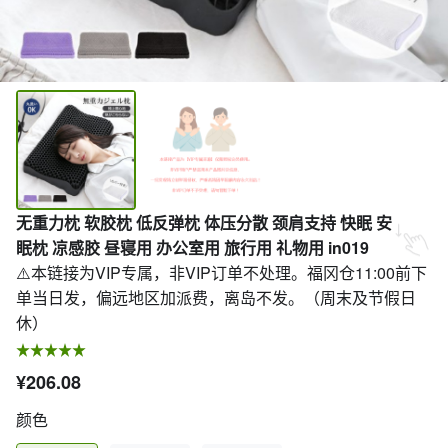
无重力枕 软胶枕 低反弹枕 体压分散 颈肩支持 快眠 安
眠枕 凉感胶 昼寝用 办公室用 旅行用 礼物用 in019
⚠️本链接为VIP专属，非VIP订单不处理。福冈仓11:00前下
单当日发，偏远地区加派费，离岛不发。（周末及节假日
休）
¥206.08
颜色