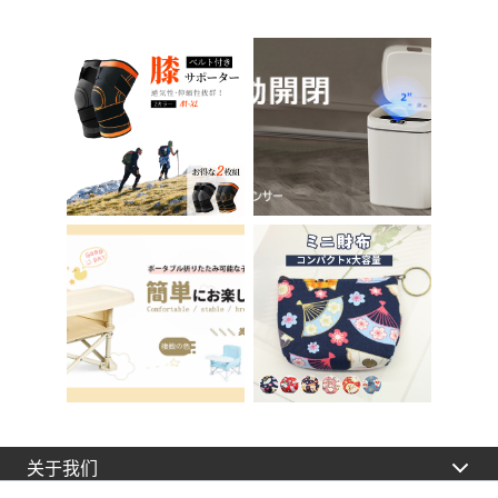
习椅 办公椅 电脑椅
所辅助 脚踏板 男孩
天鹅绒装饰 室内 椅子
女孩 儿童 孩子 儿童
椅子 在家办公 Asher
马桶训练 免邮 踏步器
Brilliant C-56
厕所
关于我们