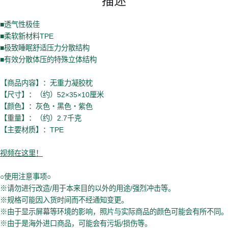
■透气性极佳
■柔软新材料TPE
■极致睡眠舒适压力分散结构
■有效分散体压的特殊立体结构
【商品内容】：无重力凝胶枕
【尺寸】：（约）52×35×10厘米
【颜色】：灰色・黑色・紫色
【重量】：（约）2.7千克
【主要材质】：TPE
视频在这里！
○使用注意事项○
※请勿进行改造/用于本来目的以外的用途/强烈冲击等。
※规格可能因入货时间而不经通知变更。
※由于显示屏幕等环境的影响，照片与实际商品的颜色可能会有所不同。
※由于是海外进口商品，可能会有污垢/损伤等。