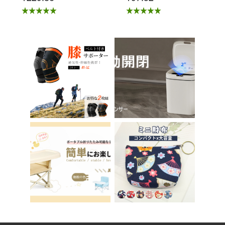
椅 北欧 儿童 椅子 学
座 小孩马桶座 儿童厕
习椅 办公椅 电脑椅
所辅助 脚踏板 男孩
天鹅绒装饰 室内 椅子
女孩 儿童 孩子 儿童
椅子 在家办公 Asher
马桶训练 免邮 踏步器
Brilliant C-56
厕所