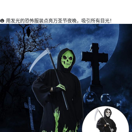
🎃 用发光的恐怖服装点亮万圣节夜晚，吸引所有目光！