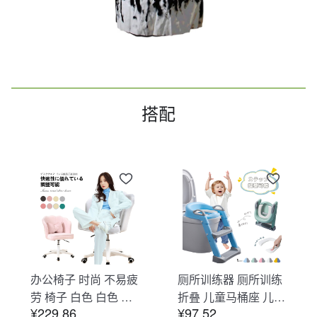
搭配
办公椅子 时尚 不易疲
厕所训练器 厕所训练
劳 椅子 白色 白色 办
折叠 儿童马桶座 儿童
¥229.86
¥97.52
公椅子 不易疲劳 学习
马桶辅助 收纳式马桶