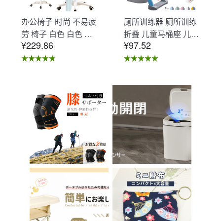
办公椅子 时尚 不易疲
厕所训练器 厕所训练
劳 椅子 白色 白色 办
折叠 儿童马桶座 儿童
¥229.86
¥97.52
公椅子 不易疲劳 学习
马桶辅助 收纳式马桶
椅 北欧 儿童 椅子 学
座 小孩马桶座 儿童厕
习椅 办公椅 电脑椅
所辅助 脚踏板 男孩
天鹅绒装饰 室内 椅子
女孩 儿童 孩子 儿童
椅子 在家办公 Asher
马桶训练 免邮 踏步器
Brilliant C-56
厕所