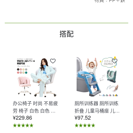
搭配
办公椅子 时尚 不易疲
厕所训练器 厕所训练
劳 椅子 白色 白色 办
折叠 儿童马桶座 儿童
¥229.86
¥97.52
公椅子 不易疲劳 学习
马桶辅助 收纳式马桶
椅 北欧 儿童 椅子 学
座 小孩马桶座 儿童厕
习椅 办公椅 电脑椅
所辅助 脚踏板 男孩