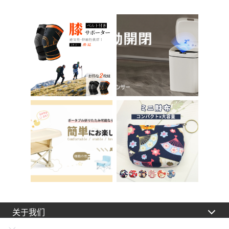
天鹅绒装饰 室内 椅子
女孩 儿童 孩子 儿童
椅子 在家办公 Asher
马桶训练 免邮 踏步器
Brilliant C-56
厕所
关于我们