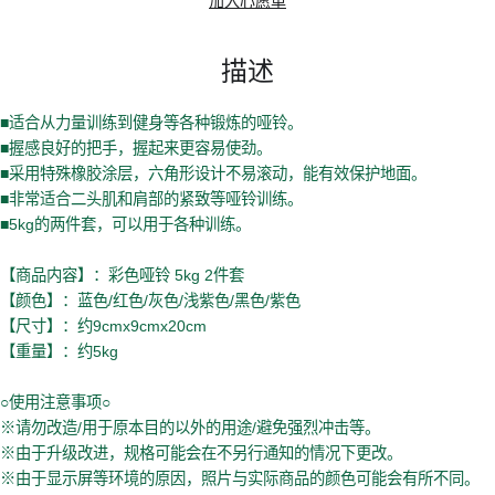
加入心愿单
描述
■适合从力量训练到健身等各种锻炼的哑铃。
■握感良好的把手，握起来更容易使劲。
■采用特殊橡胶涂层，六角形设计不易滚动，能有效保护地面。
■非常适合二头肌和肩部的紧致等哑铃训练。
■5kg的两件套，可以用于各种训练。
【商品内容】：彩色哑铃 5kg 2件套
【颜色】：蓝色/红色/灰色/浅紫色/黑色/紫色
【尺寸】：约9cmx9cmx20cm
【重量】：约5kg
○使用注意事项○
※请勿改造/用于原本目的以外的用途/避免强烈冲击等。
※由于升级改进，规格可能会在不另行通知的情况下更改。
※由于显示屏等环境的原因，照片与实际商品的颜色可能会有所不同。