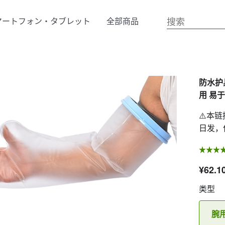
マートフォン・タブレット
全部商品
防水护
用 易于
⚠️本
日发，
¥62.1
类型
腕