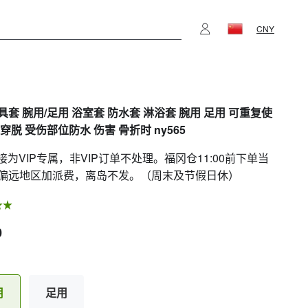
CNY
具套 腕用/足用 浴室套 防水套 淋浴套 腕用 足用 可重复使
穿脱 受伤部位防水 伤害 骨折时 ny565
链接为VIP专属，非VIP订单不处理。福冈仓11:00前下单当
偏远地区加派费，离岛不发。（周末及节假日休）
0
用
足用