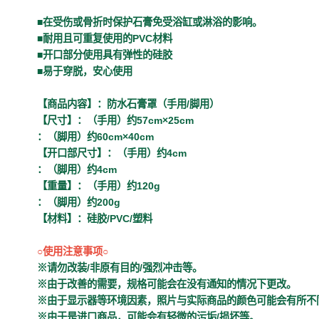
■在受伤或骨折时保护石膏免受浴缸或淋浴的影响。
■耐用且可重复使用的PVC材料
■开口部分使用具有弹性的硅胶
■易于穿脱，安心使用
【商品内容】：防水石膏罩（手用/脚用）
【尺寸】：（手用）约57cm×25cm
：（脚用）约60cm×40cm
【开口部尺寸】：（手用）约4cm
：（脚用）约4cm
【重量】：（手用）约120g
：（脚用）约200g
【材料】：硅胶/PVC/塑料
○使用注意事项○
※请勿改装/非原有目的/强烈冲击等。
※由于改善的需要，规格可能会在没有通知的情况下更改。
※由于显示器等环境因素，照片与实际商品的颜色可能会有所不
※由于是进口商品，可能会有轻微的污垢/损坏等。