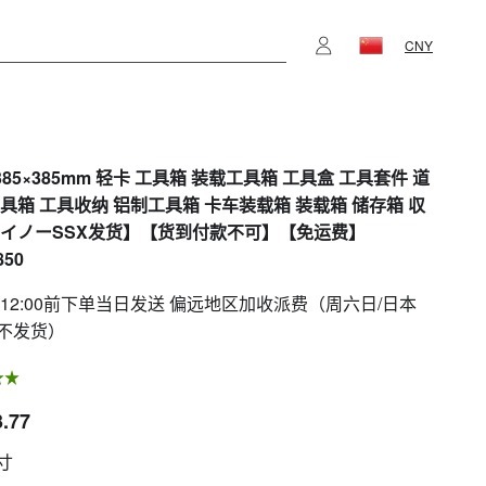
CNY
×385×385mm 轻卡 工具箱 装载工具箱 工具盒 工具套件 道
工具箱 工具收纳 铝制工具箱 卡车装载箱 装载箱 储存箱 収
セイノーSSX发货】【货到付款不可】【免运费】
850
 12:00前下单当日发送 偏远地区加收派费（周六日/日本
不发货）
3.77
寸