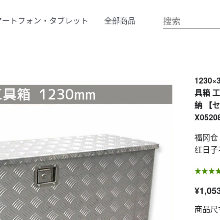
マートフォン・タブレット
全部商品
1230
具箱 
納 【
X0520
福冈仓
红日子
¥1,05
商品尺