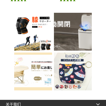
椅 北欧 儿童 椅子 学
座 小孩马桶座 儿童厕
习椅 办公椅 电脑椅
所辅助 脚踏板 男孩
天鹅绒装饰 室内 椅子
女孩 儿童 孩子 儿童
椅子 在家办公 Asher
马桶训练 免邮 踏步器
Brilliant C-56
厕所
关于我们