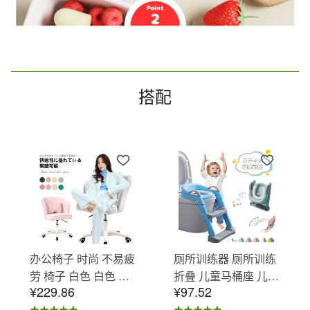
搭配
办公椅子 时尚 不易疲
厕所训练器 厕所训练
劳 椅子 白色 白色 办
折叠 儿童马桶座 儿童
¥229.86
¥97.52
公椅子 不易疲劳 学习
马桶辅助 收纳式马桶