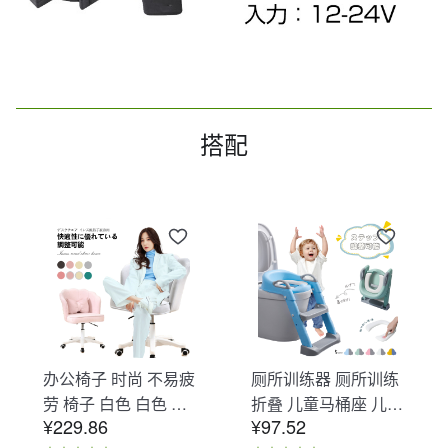
搭配
办公椅子 时尚 不易疲
厕所训练器 厕所训练
劳 椅子 白色 白色 办
折叠 儿童马桶座 儿童
¥229.86
¥97.52
公椅子 不易疲劳 学习
马桶辅助 收纳式马桶