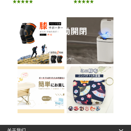
椅 北欧 儿童 椅子 学
座 小孩马桶座 儿童厕
习椅 办公椅 电脑椅
所辅助 脚踏板 男孩
天鹅绒装饰 室内 椅子
女孩 儿童 孩子 儿童
椅子 在家办公 Asher
马桶训练 免邮 踏步器
Brilliant C-56
厕所
关于我们