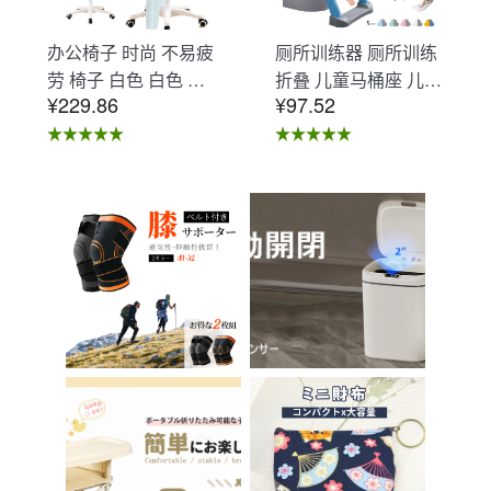
办公椅子 时尚 不易疲
厕所训练器 厕所训练
劳 椅子 白色 白色 办
折叠 儿童马桶座 儿童
¥229.86
¥97.52
公椅子 不易疲劳 学习
马桶辅助 收纳式马桶
椅 北欧 儿童 椅子 学
座 小孩马桶座 儿童厕
习椅 办公椅 电脑椅
所辅助 脚踏板 男孩
天鹅绒装饰 室内 椅子
女孩 儿童 孩子 儿童
椅子 在家办公 Asher
马桶训练 免邮 踏步器
Brilliant C-56
厕所