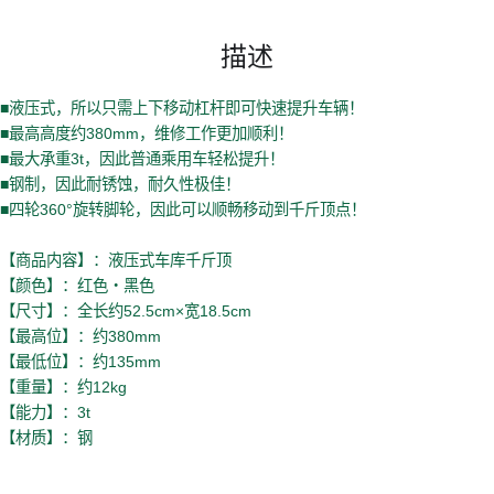
描述
■液压式，所以只需上下移动杠杆即可快速提升车辆！
■最高高度约380mm，维修工作更加顺利！
■最大承重3t，因此普通乘用车轻松提升！
■钢制，因此耐锈蚀，耐久性极佳！
■四轮360°旋转脚轮，因此可以顺畅移动到千斤顶点！
【商品内容】：液压式车库千斤顶
【颜色】：红色・黑色
【尺寸】：全长约52.5cm×宽18.5cm
【最高位】：约380mm
【最低位】：约135mm
【重量】：约12kg
【能力】：3t
【材质】：钢