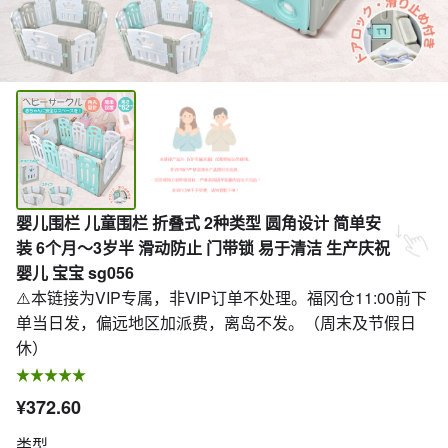
婴儿围栏 儿童围栏 折叠式 2种类型 圆角设计 简单安
装 6个月～3岁半 滑动防止 门带锁 易于清洁 生产庆祝
婴儿 宝宝 sg056
⚠️本链接为VIP专属，非VIP订单不处理。福冈仓11:00前下
单当日发，偏远地区加派费，离岛不发。（周末及节假日
休）
¥372.60
类型