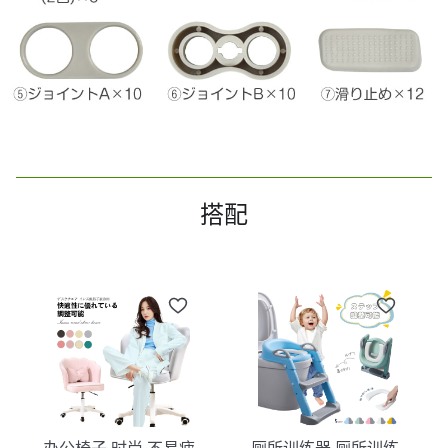
搭配
办公椅子 时尚 不易疲
厕所训练器 厕所训练