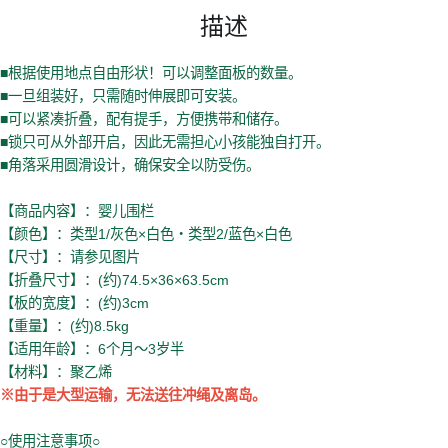
描述
■根据使用地点自由形状！可以调整面板的数量。
■一旦组装好，只需随时伸展即可安装。
■可以紧凑折叠，配有提手，方便携带和储存。
■锁只可从外部开启，因此无需担心小孩能独自打开。
■角落采用圆滑设计，确保安全以防受伤。
【商品内容】：婴儿围栏
【颜色】：类型1/灰色×白色・类型2/蓝色×白色
【尺寸】：请参见图片
【折叠尺寸】：(约)74.5×36×63.5cm
【板的宽度】：(约)3cm
【重量】：(约)8.5kg
【适用年龄】：6个月～3岁半
【材料】：聚乙烯
※由于是大型运输，无法送往冲绳及离岛。
○使用注意事项○