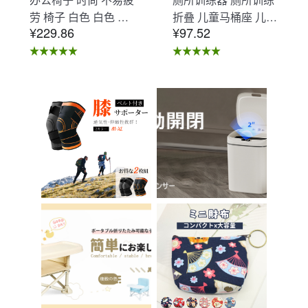
劳 椅子 白色 白色 办
折叠 儿童马桶座 儿童
¥229.86
¥97.52
公椅子 不易疲劳 学习
马桶辅助 收纳式马桶
椅 北欧 儿童 椅子 学
座 小孩马桶座 儿童厕
习椅 办公椅 电脑椅
所辅助 脚踏板 男孩
天鹅绒装饰 室内 椅子
女孩 儿童 孩子 儿童
椅子 在家办公 Asher
马桶训练 免邮 踏步器
Brilliant C-56
厕所