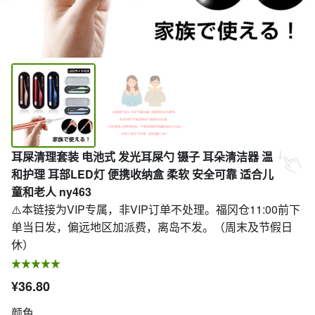
耳屎清理套装 电池式 发光耳屎勺 镊子 耳朵清洁器 温
和护理 耳部LED灯 便携收纳盒 柔软 安全可靠 适合儿
童和老人 ny463
⚠️本链接为VIP专属，非VIP订单不处理。福冈仓11:00前下
单当日发，偏远地区加派费，离岛不发。（周末及节假日
休）
¥36.80
颜色