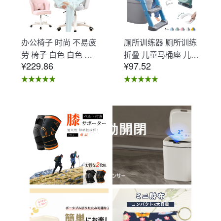
办公椅子 时尚 不易疲
厕所训练器 厕所训练
劳 椅子 白色 白色 办
折叠 儿童马桶座 儿童
¥229.86
¥97.52
公椅子 不易疲劳 学习
马桶辅助 收纳式马桶
椅 北欧 儿童 椅子 学
座 小孩马桶座 儿童厕
习椅 办公椅 电脑椅
所辅助 脚踏板 男孩
天鹅绒装饰 室内 椅子
女孩 儿童 孩子 儿童
椅子 在家办公 Asher
马桶训练 免邮 踏步器
Brilliant C-56
厕所