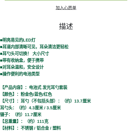
加入心愿单
描述
■明亮易见的LED灯
■耳道内部清晰可见，耳朵清洁更轻松
■耳勺头可切换！ 大小尺寸
■带有收纳盒，便于携带
■对耳朵温和，安全设计
■操作便利的电池类型
【产品内容】：电池式 发光耳勺套装
【颜色】：粉金色/蓝色/红色
【尺寸】：耳勺（不包括头部）：（约）13.7厘米
耳勺头：（约）4.3厘米 / 3.5厘米
镊子：（约）11.7厘米
【总重量】：（约）111克
【材料】：不锈钢 / 铝合金 / 塑料