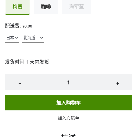
梅赛
咖啡
海军蓝
配送费:
¥0.00
发货时间 1 天内发货
−
+
加入购物车
加入心愿单
描述