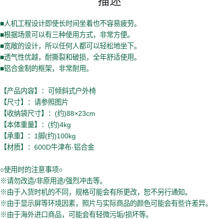
■人机工程设计即使长时间坐着也不容易疲劳。
■根据场景可以有三种使用方式，非常方便。
■宽敞的设计，所以任何人都可以轻松地坐下。
■透气性优越，耐撕裂和破损，全年舒适使用。
■铝合金制的框架，非常耐用。
【产品内容】：可倾斜式户外椅
【尺寸】：请参照图片
【收纳袋尺寸】：(约)88×23cm
【本体重量】：(约)4kg
【承重】：1脚(约)100kg
【材质】：600D牛津布·铝合金
○使用时的注意事项○
※请勿改造/非原用途/强烈冲击等。
※由于入货时机的不同，规格可能会有所更改，恕不另行通知。
※由于显示屏等环境因素，照片与实际商品的颜色可能会有些许差异。
※由于海外进口商品，可能会有轻微污垢/损坏等。