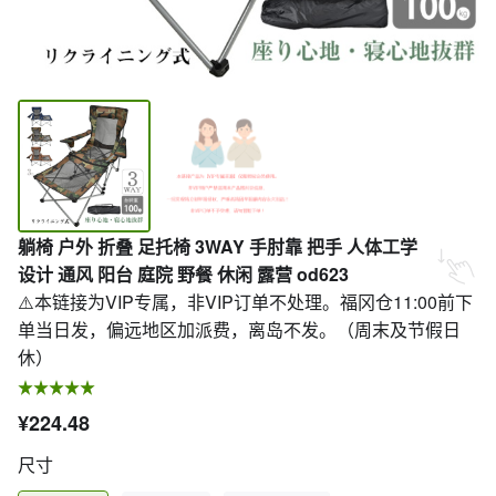
躺椅 户外 折叠 足托椅 3WAY 手肘靠 把手 人体工学
设计 通风 阳台 庭院 野餐 休闲 露营 od623
⚠️本链接为VIP专属，非VIP订单不处理。福冈仓11:00前下
单当日发，偏远地区加派费，离岛不发。（周末及节假日
休）
¥224.48
尺寸