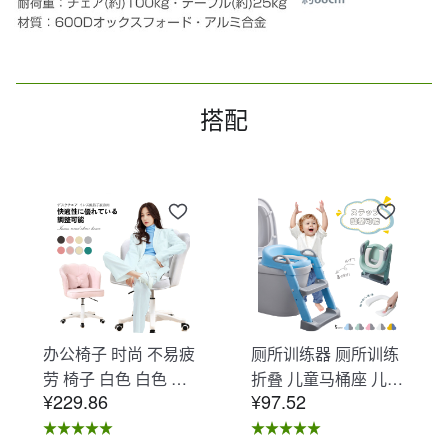
搭配
办公椅子 时尚 不易疲
厕所训练器 厕所训练
劳 椅子 白色 白色 办
折叠 儿童马桶座 儿童
¥229.86
¥97.52
公椅子 不易疲劳 学习
马桶辅助 收纳式马桶
椅 北欧 儿童 椅子 学
座 小孩马桶座 儿童厕