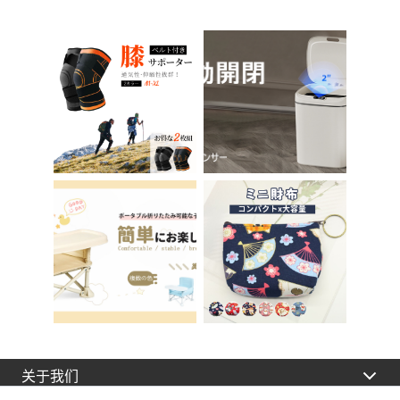
习椅 办公椅 电脑椅
所辅助 脚踏板 男孩
天鹅绒装饰 室内 椅子
女孩 儿童 孩子 儿童
椅子 在家办公 Asher
马桶训练 免邮 踏步器
Brilliant C-56
厕所
关于我们