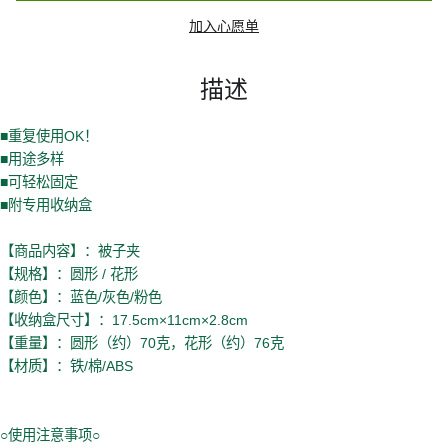
加入心愿单
描述
■重复使用OK！
■用途多样
■可轻松固定
■附专用收纳盒
【商品内容】：被子夹
【规格】：圆形 / 花形
【颜色】：蓝色/灰色/粉色
【收纳盒尺寸】：17.5cm×11cm×2.8cm
【重量】：圆形（约）70克，花形（约）76克
【材质】：铁/棉/ABS
○使用注意事项○