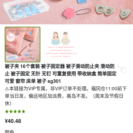
被子夹 16个套装 被子固定器 被子滑动防止夹 滑动防
止 被子固定 无针 无钉 可重复使用 带收纳盒 简单固定
可爱 窗帘 床单 被子 sg301
⚠️本链接为VIP专属，非VIP订单不处理。福冈仓11:00前下
单当日发，偏远地区加派费，离岛不发。（周末及节假日
休）
¥40.48
颜色