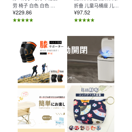
劳 椅子 白色 白色 办
折叠 儿童马桶座 儿童
¥229.86
¥97.52
公椅子 不易疲劳 学习
马桶辅助 收纳式马桶
椅 北欧 儿童 椅子 学
座 小孩马桶座 儿童厕
习椅 办公椅 电脑椅
所辅助 脚踏板 男孩
天鹅绒装饰 室内 椅子
女孩 儿童 孩子 儿童
椅子 在家办公 Asher
马桶训练 免邮 踏步器
Brilliant C-56
厕所