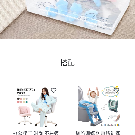
搭配
办公椅子 时尚 不易疲
厕所训练器 厕所训练