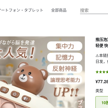
マートフォン・タブレット
全部商品
推压泡泡
轻便 快
⚠️本
日发，
¥77.2
类型
1