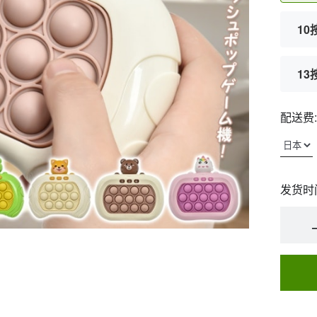
1
13
配送费:
发货时