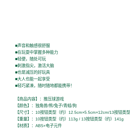
■声音和触感很舒服
■在玩耍中掌握多种能力
■轻便，随处可玩
■刺激指尖，激活大脑
■也是减压的好玩具
■大人也能一起享受
■轻巧紧凑，随时随地都能携带！
【商品内容】：推压球游戏
【颜色】：独角兽/熊/兔子/青蛙/狗
【尺寸】：10按钮类型（约）12.5cm×5.5cm×12cm/13按钮类型（
【重量】：10按钮类型（约）113g / 13按钮类型（约）141g
【材质】：ABS+电子元件