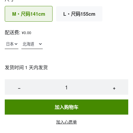
M・尺码141cm
L・尺码155cm
配送费:
¥0.00
发货时间 1 天内发货
−
+
加入购物车
加入心愿单