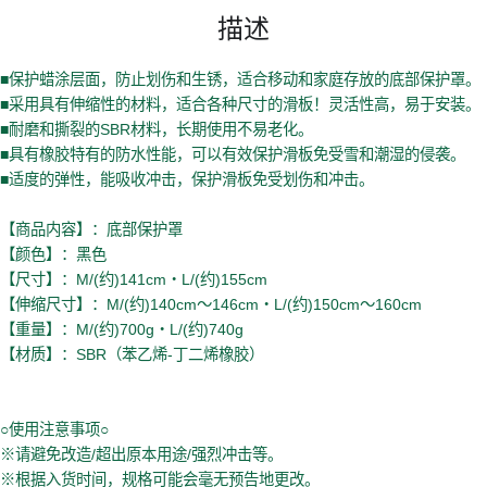
描述
■保护蜡涂层面，防止划伤和生锈，适合移动和家庭存放的底部保护罩。
■采用具有伸缩性的材料，适合各种尺寸的滑板！灵活性高，易于安装。
■耐磨和撕裂的SBR材料，长期使用不易老化。
■具有橡胶特有的防水性能，可以有效保护滑板免受雪和潮湿的侵袭。
■适度的弹性，能吸收冲击，保护滑板免受划伤和冲击。
【商品内容】：底部保护罩
【颜色】：黑色
【尺寸】：M/(约)141cm・L/(约)155cm
【伸缩尺寸】：M/(约)140cm～146cm・L/(约)150cm～160cm
【重量】：M/(约)700g・L/(约)740g
【材质】：SBR（苯乙烯-丁二烯橡胶）
○使用注意事项○
※请避免改造/超出原本用途/强烈冲击等。
※根据入货时间，规格可能会毫无预告地更改。