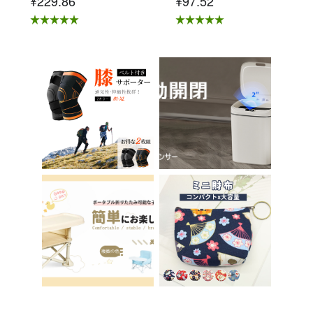
¥229.86
¥97.52
公椅子 不易疲劳 学习
马桶辅助 收纳式马桶
椅 北欧 儿童 椅子 学
座 小孩马桶座 儿童厕
习椅 办公椅 电脑椅
所辅助 脚踏板 男孩
天鹅绒装饰 室内 椅子
女孩 儿童 孩子 儿童
椅子 在家办公 Asher
马桶训练 免邮 踏步器
Brilliant C-56
厕所