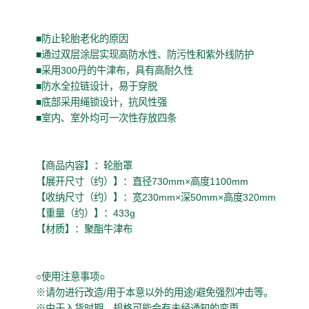
■防止轮胎老化的原因
■通过双层涂层实现高防水性、防污性和紫外线防护
■采用300丹的牛津布，具有高耐久性
■防水全拉链设计，易于穿脱
■底部采用绳锁设计，抗风性强
■室内、室外均可一次性存放四条
【商品内容】：轮胎罩
【展开尺寸（约）】：直径730mm×高度1100mm
【收纳尺寸（约）】：宽230mm×深50mm×高度320mm
【重量（约）】：433g
【材质】：聚酯牛津布
○使用注意事项○
※请勿进行改造/用于本意以外的用途/避免强烈冲击等。
※由于入货时期，规格可能会有未经通知的变更。