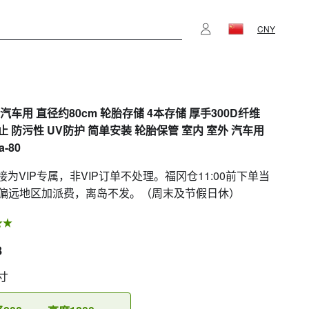
CNY
汽车用 直径约80cm 轮胎存储 4本存储 厚手300D纤维
止 防污性 UV防护 简单安装 轮胎保管 室内 室外 汽车用
a-80
链接为VIP专属，非VIP订单不处理。福冈仓11:00前下单当
偏远地区加派费，离岛不发。（周末及节假日休）
8
寸