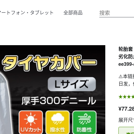
マートフォン・タブレット
全部商品
轮胎套 
劣化防
ee399-
⚠️本
日发，
¥77.2
展开尺