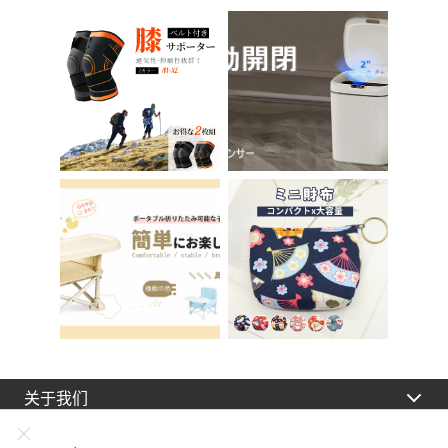
天鹅绒装饰 室内 椅子
女孩 儿童 孩子 儿童
椅子 在家办公 Asher
马桶训练 免邮 踏步器
Brilliant C-56
厕所
关于我们
法律声明