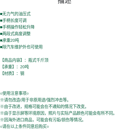
■无力气的油压式
■手柄长度可调
■手柄操作轻松升降
■两段式高度调整
■承重20吨
■除汽车维护外也可使用
【商品内容】：瓶式千斤顶
【承重】：20吨
【材质】：钢
○使用注意事项○
※请勿改造/用于非原用途/强烈冲击等。
※由于改进，规格可能会在不通知的情况下改变。
※由于显示屏等环境原因，照片与实际产品颜色可能会有所不同。
※因海外进口商品，可能会有污垢/损伤等情况。
○请在以上条件同意后购买○