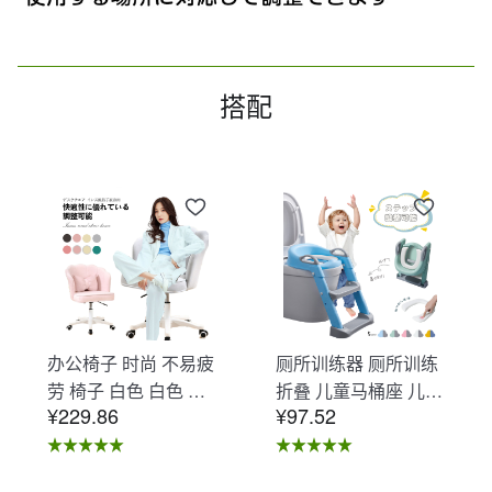
搭配
办公椅子 时尚 不易疲
厕所训练器 厕所训练
劳 椅子 白色 白色 办
折叠 儿童马桶座 儿童
¥229.86
¥97.52
公椅子 不易疲劳 学习
马桶辅助 收纳式马桶
椅 北欧 儿童 椅子 学
座 小孩马桶座 儿童厕
习椅 办公椅 电脑椅
所辅助 脚踏板 男孩