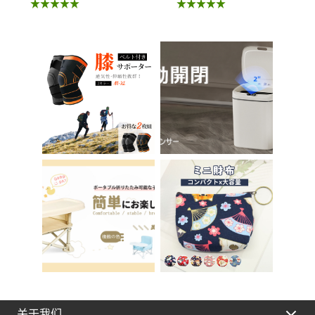
椅 北欧 儿童 椅子 学
座 小孩马桶座 儿童厕
习椅 办公椅 电脑椅
所辅助 脚踏板 男孩
天鹅绒装饰 室内 椅子
女孩 儿童 孩子 儿童
椅子 在家办公 Asher
马桶训练 免邮 踏步器
Brilliant C-56
厕所
关于我们