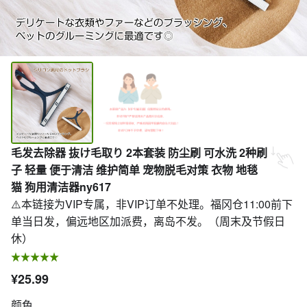
毛发去除器 抜け毛取り 2本套装 防尘刷 可水洗 2种刷
子 轻量 便于清洁 维护简单 宠物脱毛对策 衣物 地毯
猫 狗用清洁器ny617
⚠️本链接为VIP专属，非VIP订单不处理。福冈仓11:00前下
单当日发，偏远地区加派费，离岛不发。（周末及节假日
休）
¥25.99
颜色