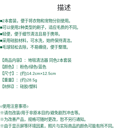
描述
■2本套装，便于将衣物和宠物分别使用。
■可以使用2种类型的刷子，适应毛质的不同。
■轻便，便于细节清洁且易于携带。
■采用硅胶材料，可水洗，始终保持清洁。
■毛球轻松去除，不易缠绕，便于整理。
【商品内容】：地毯清洁器 同色2本套装
【颜色】：粉色/绿色/蓝色
【尺寸】：(约)14.2cm×12.5cm
【重量】：(约)28.5g
【材料】：硅胶/塑料
○使用注意事项○
※请勿改装/用于非原本目的/避免剧烈冲击等。
※为改善产品，规格可随时更改，恕不另行通知。
※由于显示屏等环境因素，照片与实际商品的颜色可能有所不同。