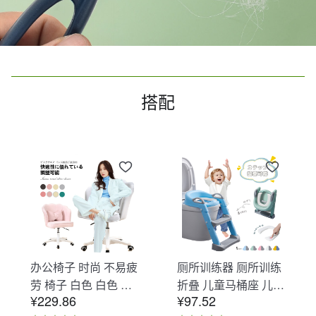
搭配
办公椅子 时尚 不易疲
厕所训练器 厕所训练
劳 椅子 白色 白色 办
折叠 儿童马桶座 儿童
¥229.86
¥97.52
公椅子 不易疲劳 学习
马桶辅助 收纳式马桶