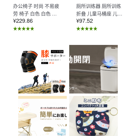
办公椅子 时尚 不易疲
厕所训练器 厕所训练
劳 椅子 白色 白色 办
折叠 儿童马桶座 儿童
¥229.86
¥97.52
公椅子 不易疲劳 学习
马桶辅助 收纳式马桶
椅 北欧 儿童 椅子 学
座 小孩马桶座 儿童厕
习椅 办公椅 电脑椅
所辅助 脚踏板 男孩
天鹅绒装饰 室内 椅子
女孩 儿童 孩子 儿童
椅子 在家办公 Asher
马桶训练 免邮 踏步器
Brilliant C-56
厕所