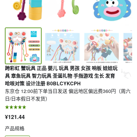
跨彩虹 蟹玩具 正品 婴儿 玩具 男孩 女孩 响板 娃娃玩
具 章鱼玩具 智力玩具 圣诞礼物 手指游戏 生长 发育
呛咳对策 设计注册 B0BLCYKCPH
东京仓 12:00前下单当日发送 偏远地区偏远费360円（周六
日/日本假日不发货）
¥121.44
产品规格