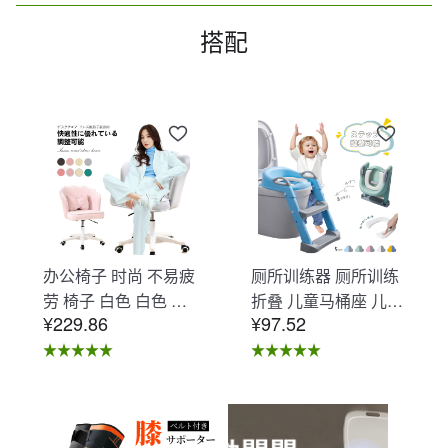
搭配
办公椅子 时尚 不易疲
厕所训练器 厕所训练
劳 椅子 白色 白色 办
折叠 儿童马桶座 儿童
¥229.86
¥97.52
公椅子 不易疲劳 学习
马桶辅助 收纳式马桶
椅 北欧 儿童 椅子 学
座 小孩马桶座 儿童厕
习椅 办公椅 电脑椅
所辅助 脚踏板 男孩
天鹅绒装饰 室内 椅子
女孩 儿童 孩子 儿童
椅子 在家办公 Asher
马桶训练 免邮 踏步器