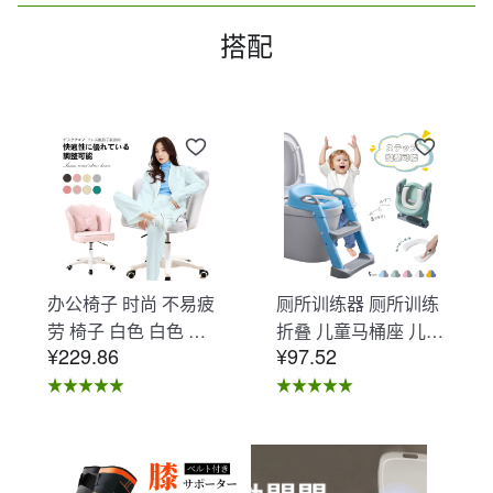
搭配
办公椅子 时尚 不易疲
厕所训练器 厕所训练
劳 椅子 白色 白色 办
折叠 儿童马桶座 儿童
¥229.86
¥97.52
公椅子 不易疲劳 学习
马桶辅助 收纳式马桶
椅 北欧 儿童 椅子 学
座 小孩马桶座 儿童厕
习椅 办公椅 电脑椅
所辅助 脚踏板 男孩
天鹅绒装饰 室内 椅子
女孩 儿童 孩子 儿童
椅子 在家办公 Asher
马桶训练 免邮 踏步器