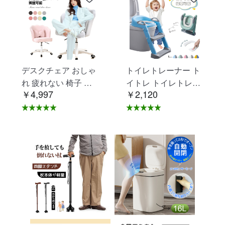
デスクチェア おしゃ
トイレトレーナー ト
れ 疲れない 椅子 白
イトレ トイレトレー
￥4,997
￥2,120
ホワイト デスクチェ
ニング トイレ 練習
ア 疲れにくい 学習椅
折りたたみ おまる 補
子 北欧 子供 チェア
助 便座 補助便座 子
学習チェア オフィス
供用 便座 トイレ補助
チェア パソコンチェ
踏み台 男の子 女の子
ア ベロア調 インテリ
子供 子ども トイトレ
ア 椅子 イス 在宅ワ
送料無料 ステップ ス
ーク アシェル ブリリ
テップ台 トイレ D-2
アント C-56
8