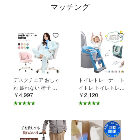
マッチング
デスクチェア おしゃ
トイレトレーナー ト
れ 疲れない 椅子 白
イトレ トイレトレー
￥4,997
￥2,120
ホワイト デスクチェ
ニング トイレ 練習
ア 疲れにくい 学習椅
折りたたみ おまる 補
子 北欧 子供 チェア
助 便座 補助便座 子
学習チェア オフィス
供用 便座 トイレ補助
チェア パソコンチェ
踏み台 男の子 女の子
ア ベロア調 インテリ
子供 子ども トイトレ