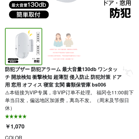
防犯ブザー 防犯アラーム 最大音量130db ワンタッ
チ 開放検知 衝撃検知 超薄型 侵入防止 防犯対策 ドア
用 窓用 オフィス 寝室 玄関 書類保管庫 bs006
⚠️本链接为VIP专属，非VIP订单不处理。 福冈仓11:00前下
单当日发，偏远地区加派费，离岛不发。（周末及节假日
休）
￥1,070
COLOR