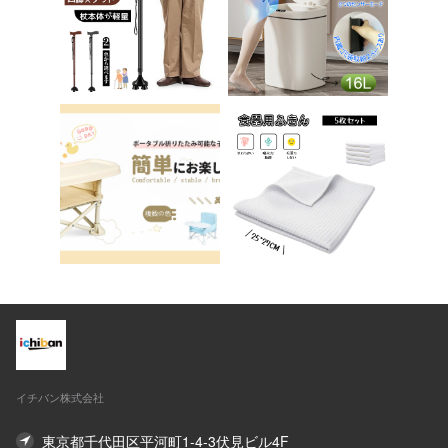
ア 椅子 イス 在宅ワ
送料無料 ステップ ス
ーク アシェル ブリリ
テップ台 トイレ D-2
アント C-56
8
イチバン株式会社
東京都千代田区平河町1-4-3伏見ビル4F