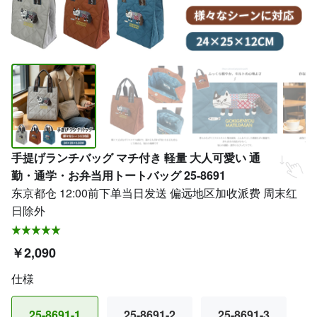
手提げランチバッグ マチ付き 軽量 大人可愛い 通
勤・通学・お弁当用トートバッグ 25-8691
东京都仓 12:00前下单当日发送 偏远地区加收派费 周末红
日除外
￥2,090
仕様
25-8691-1
25-8691-2
25-8691-3