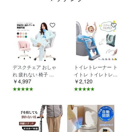
デスクチェア おしゃ
トイレトレーナー ト
れ 疲れない 椅子 白
イトレ トイレトレー
￥4,997
￥2,120
ホワイト デスクチェ
ニング トイレ 練習
ア 疲れにくい 学習椅
折りたたみ おまる 補
子 北欧 子供 チェア
助 便座 補助便座 子
学習チェア オフィス
供用 便座 トイレ補助
チェア パソコンチェ
踏み台 男の子 女の子
ア ベロア調 インテリ
子供 子ども トイトレ
ア 椅子 イス 在宅ワ
送料無料 ステップ ス