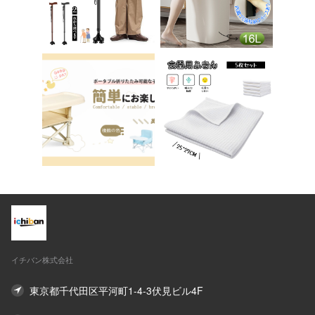
ーク アシェル ブリリ
テップ台 トイレ D-2
アント C-56
8
イチバン株式会社
東京都千代田区平河町1-4-3伏見ビル4F