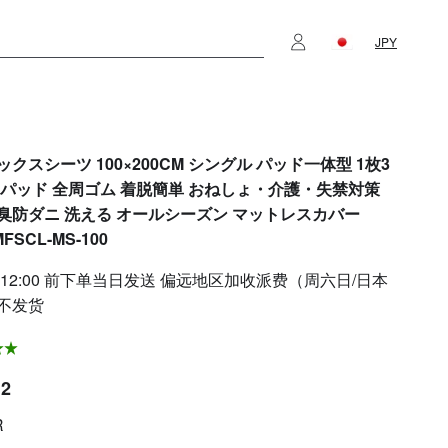
JPY
クスシーツ 100×200CM シングル パッド一体型 1枚3
きパッド 全周ゴム 着脱簡単 おねしょ・介護・失禁対策
臭防ダニ 洗える オールシーズン マットレスカバー
FSCL-MS-100
 12:00 前下单当日发送 偏远地区加收派费（周六日/日本
不发货
12
R