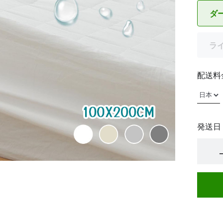
ダ
ラ
配送料
発送日