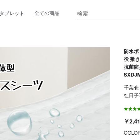
タブレット
全ての商品
防水ボッ
役 敷
抗菌防
SXDJM
千葉仓
红日子
￥2,4
COLO