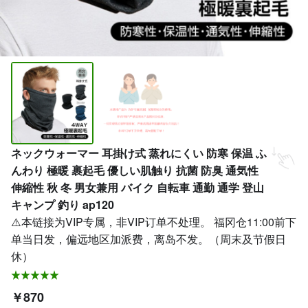
ネックウォーマー 耳掛け式 蒸れにくい 防寒 保温 ふ
んわり 極暖 裹起毛 優しい肌触り 抗菌 防臭 通気性
伸縮性 秋 冬 男女兼用 バイク 自転車 通勤 通学 登山
キャンプ 釣り ap120
⚠️本链接为VIP专属，非VIP订单不处理。 福冈仓11:00前下
单当日发，偏远地区加派费，离岛不发。（周末及节假日
休）
￥870