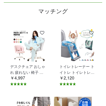
マッチング
デスクチェア おしゃ
トイレトレーナー ト
れ 疲れない 椅子 白
イトレ トイレトレー
￥4,997
￥2,120
ホワイト デスクチェ
ニング トイレ 練習
ア 疲れにくい 学習椅
折りたたみ おまる 補
子 北欧 子供 チェア
助 便座 補助便座 子
学習チェア オフィス
供用 便座 トイレ補助
チェア パソコンチェ
踏み台 男の子 女の子