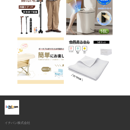
ア ベロア調 インテリ
子供 子ども トイトレ
ア 椅子 イス 在宅ワ
送料無料 ステップ ス
ーク アシェル ブリリ
テップ台 トイレ D-2
アント C-56
8
イチバン株式会社