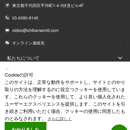
東京都千代田区平河町1-4-3伏見ビル4F
03-6380-8145
oldsix@ichibanworld.com
オンライン連絡先
私たちについて
法律声明
Cookieの許可
ヘルプ
このサイトは、正常な動作をサポートし、サイトとのやり
取りの方法を理解するのに役立つクッキーを使用していま
サービス
す。これらのクッキーを使用して、より良い個人化された
リンク
ユーザーエクスペリエンスを提供します。このサイトを引
き続きご利用いただく場合、クッキーの使用に同意したも
のとみなされます。
さらに詳しく
わかりました