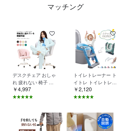
マッチング
デスクチェア おしゃ
トイレトレーナー ト
れ 疲れない 椅子 白
イトレ トイレトレー
￥4,997
￥2,120
ホワイト デスクチェ
ニング トイレ 練習
ア 疲れにくい 学習椅
折りたたみ おまる 補
子 北欧 子供 チェア
助 便座 補助便座 子
学習チェア オフィス
供用 便座 トイレ補助
チェア パソコンチェ
踏み台 男の子 女の子
ア ベロア調 インテリ
子供 子ども トイトレ