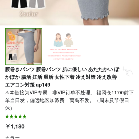
腹巻きパンツ 腹巻パンツ 肌に優しい あたたかい ぽ
かぽか 腸活 妊活 温活 女性下着 冷え対策 冷え改善
エアコン対策 ap149
⚠️本链接为VIP专属，非VIP订单不处理。 福冈仓11:00前下
单当日发，偏远地区加派费，离岛不发。（周末及节假日
休）
￥1,180
カラー