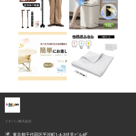
ア 椅子 イス 在宅ワ
送料無料 ステップ ス
ーク アシェル ブリリ
テップ台 トイレ D-2
アント C-56
8
イチバン株式会社
東京都千代田区平河町1-4-3伏見ビル4F