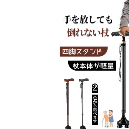
-01
シェル ブリリアント C-56