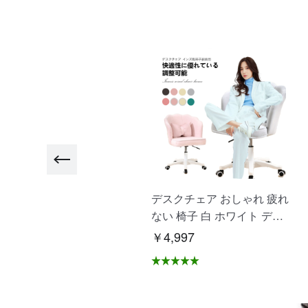
"ヨガマット大きめ ビッグ
デスクチェア おしゃれ 疲れ
トレーニングマット 高品質
ない 椅子 白 ホワイト デス
高耐久高密 ヨガ ピラティ
クチェア 疲れにくい 学習椅
2,500
￥4,997
ス エクササイズ ストレッチ
子 北欧 子供 チェア 学習チ
マット 初心者 筋トレダイエ
ェア オフィスチェア パソコ
ト 運動 上級者 腹筋 脚痩
ンチェア ベロア調 インテリ
 痛くない特厚 滑らない "
ア 椅子 イス 在宅ワーク ア