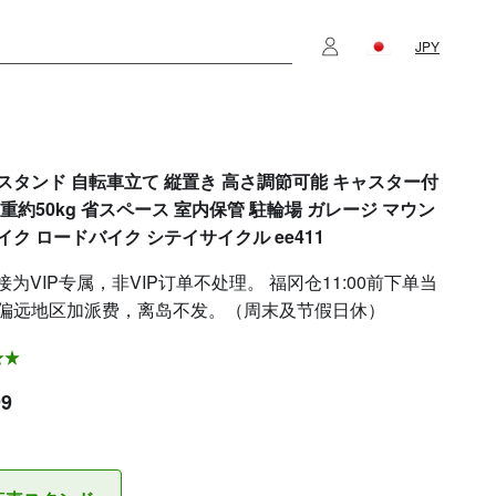
JPY
スタンド 自転車立て 縦置き 高さ調節可能 キャスター付
荷重約50kg 省スペース 室内保管 駐輪場 ガレージ マウン
イク ロードバイク シテイサイクル ee411
接为VIP专属，非VIP订单不处理。 福冈仓11:00前下单当
偏远地区加派费，离岛不发。（周末及节假日休）
99