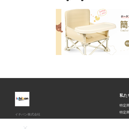
私た
特定
特定
イチバン株式会社
東京都千代田区平河町1-4-3伏見ビル4F