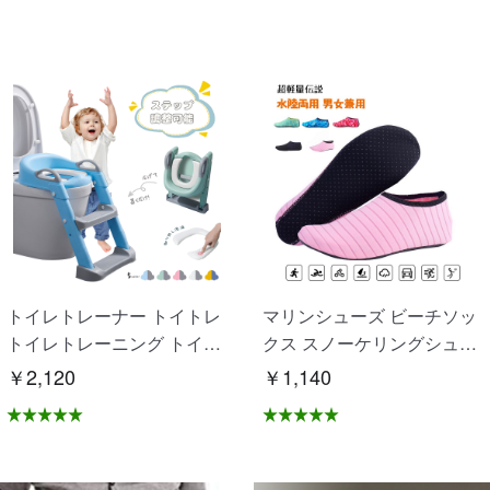
トイレトレーナー トイトレ
マリンシューズ ビーチソッ
トイレトレーニング トイレ
クス スノーケリングシュー
練習 折りたたみ おまる 補
ズ 砂浜 海 水泳 滑り止め 速
￥2,120
￥1,140
助 便座 補助便座 子供用 便
乾性 通気性良い 水陸両用
座 トイレ補助 踏み台 男の
男女兼用 OB-02
子 女の子 子供 子ども トイ
トレ 送料無料 ステップ ス