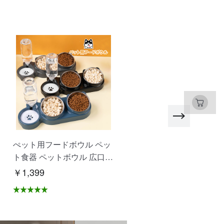
ぺット用フードボウル ペッ
SDカード マイクロSDカ
ト食器 ペットボウル 広口
ド 高速 大容量 480GB 51
仕切り付き設計 水飲み 餌入
B 1T 耐衝撃 耐温度 写真 
￥1,399
￥1,172
れ 自動給水 抗菌 洗いやす
画保存 ドライブレコーダ
い 分解できる 乾湿分離 こ
録画 ゲームデータ 多機器
ぼれにくい 衛生的な 猫 犬
応 NCK
ペット用品 XZGH-06