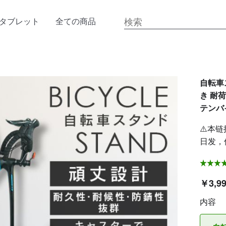
タブレット
全ての商品
自転車
き 耐
テンバ
⚠️本链
日发，
￥3,9
内容