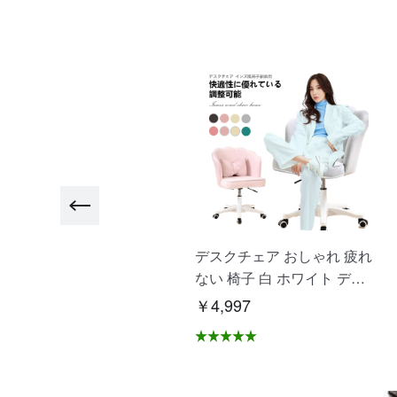
"ヨガマット大きめ ビッグ
デスクチェア おしゃれ 疲れ
トレーニングマット 高品質
ない 椅子 白 ホワイト デス
高耐久高密 ヨガ ピラティ
クチェア 疲れにくい 学習椅
2,500
￥4,997
ス エクササイズ ストレッチ
子 北欧 子供 チェア 学習チ
マット 初心者 筋トレダイエ
ェア オフィスチェア パソコ
ト 運動 上級者 腹筋 脚痩
ンチェア ベロア調 インテリ
 痛くない特厚 滑らない "
ア 椅子 イス 在宅ワーク ア