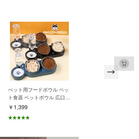
ぺット用フードボウル ペッ
SDカード マイクロSDカ
ト食器 ペットボウル 広口
ド 高速 大容量 480GB 51
仕切り付き設計 水飲み 餌入
B 1T 耐衝撃 耐温度 写真 
￥1,399
￥1,172
れ 自動給水 抗菌 洗いやす
画保存 ドライブレコーダ
い 分解できる 乾湿分離 こ
録画 ゲームデータ 多機器
ぼれにくい 衛生的な 猫 犬
応 NCK
ペット用品 XZGH-06