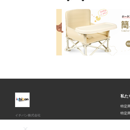
私た
特定
特定
イチバン株式会社
東京都千代田区平河町1-4-3伏見ビル4F