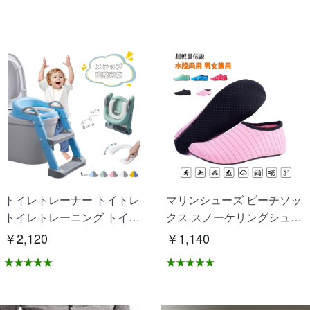
トイレトレーナー トイトレ
マリンシューズ ビーチソッ
トイレトレーニング トイレ
クス スノーケリングシュー
練習 折りたたみ おまる 補
ズ 砂浜 海 水泳 滑り止め 速
￥2,120
￥1,140
助 便座 補助便座 子供用 便
乾性 通気性良い 水陸両用
座 トイレ補助 踏み台 男の
男女兼用 OB-02
子 女の子 子供 子ども トイ
トレ 送料無料 ステップ ス