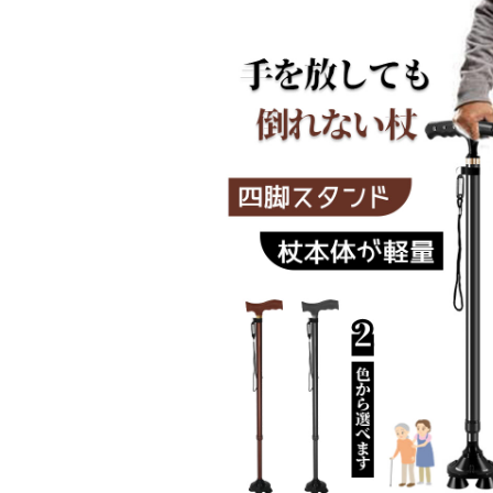
-01
シェル ブリリアント C-56