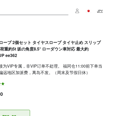
JPY
ロープ 2個セット タイヤスロープ タイヤ止め スリップ
荷重約5t 坂の角度8.5° ローダウン車対応 最大約
P ee362
接为VIP专属，非VIP订单不处理。 福冈仓11:00前下单当
偏远地区加派费，离岛不发。（周末及节假日休）
00