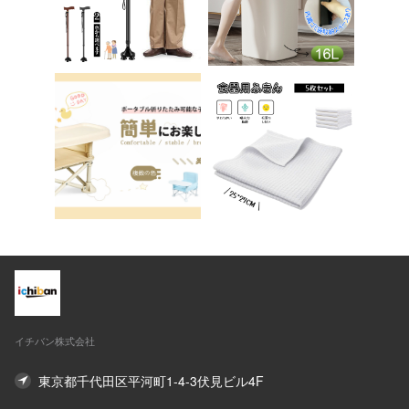
ーク アシェル ブリリ
テップ台 トイレ D-2
アント C-56
8
イチバン株式会社
東京都千代田区平河町1-4-3伏見ビル4F