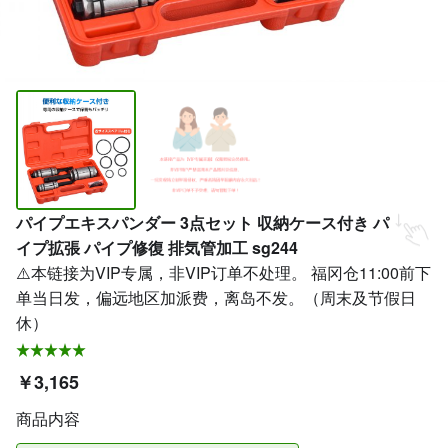
パイプエキスパンダー 3点セット 収納ケース付き パ
イプ拡張 パイプ修復 排気管加工 sg244
⚠️本链接为VIP专属，非VIP订单不处理。 福冈仓11:00前下
单当日发，偏远地区加派费，离岛不发。（周末及节假日
休）
￥3,165
商品内容