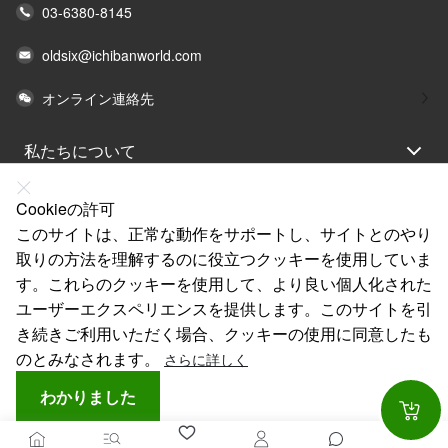
03-6380-8145
oldsix@ichibanworld.com
オンライン連絡先
私たちについて
法律声明
Cookieの許可
ヘルプ
このサイトは、正常な動作をサポートし、サイトとのやり
取りの方法を理解するのに役立つクッキーを使用していま
サービス
す。これらのクッキーを使用して、より良い個人化された
リンク
ユーザーエクスペリエンスを提供します。このサイトを引
き続きご利用いただく場合、クッキーの使用に同意したも
のとみなされます。
さらに詳しく
わかりました