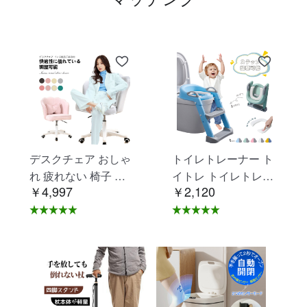
デスクチェア おしゃ
トイレトレーナー ト
れ 疲れない 椅子 白
イトレ トイレトレー
￥4,997
￥2,120
ホワイト デスクチェ
ニング トイレ 練習
ア 疲れにくい 学習椅
折りたたみ おまる 補
子 北欧 子供 チェア
助 便座 補助便座 子
学習チェア オフィス
供用 便座 トイレ補助
チェア パソコンチェ
踏み台 男の子 女の子
ア ベロア調 インテリ
子供 子ども トイトレ
ア 椅子 イス 在宅ワ
送料無料 ステップ ス